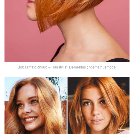
Bob ramato chiaro – Hairstylist: Demetrius @demetriusmodel