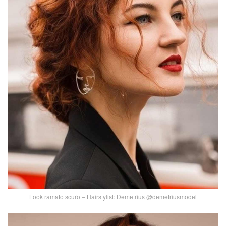
Look ramato scuro – Hairstylist: Demetrius @demetriusmodel