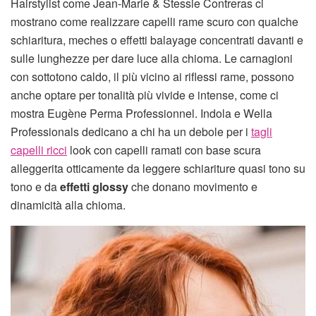
Hairstylist come Jean-Marie & Stessie Contreras ci
mostrano come realizzare capelli rame scuro con qualche
schiaritura, meches o effetti balayage concentrati davanti e
sulle lunghezze per dare luce alla chioma. Le carnagioni
con sottotono caldo, il più vicino ai riflessi rame, possono
anche optare per tonalità più vivide e intense, come ci
mostra Eugène Perma Professionnel. Indola e Wella
Professionals dedicano a chi ha un debole per i
tagli
capelli ricci
look con capelli ramati con base scura
alleggerita otticamente da leggere schiariture quasi tono su
tono e da
effetti glossy
che donano movimento e
dinamicità alla chioma.