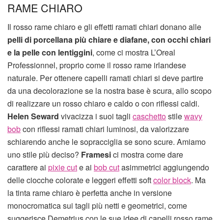
RAME CHIARO
Il rosso rame chiaro e gli effetti ramati chiari donano alle
pelli di porcellana più chiare e diafane, con occhi chiari
e la pelle con lentiggini
, come ci mostra L’Oreal
Professionnel, proprio come il rosso rame irlandese
naturale. Per ottenere capelli ramati chiari si deve partire
da una decolorazione se la nostra base è scura, allo scopo
di realizzare un rosso chiaro e caldo o con riflessi caldi.
Helen Seward
vivacizza i suoi tagli
caschetto
stile
wavy
bob
con riflessi ramati chiari luminosi, da valorizzare
schiarendo anche le sopracciglia se sono scure. Amiamo
uno stile più deciso?
Framesi
ci mostra come dare
carattere ai
pixie cut
e ai
bob cut
asimmetrici aggiungendo
delle ciocche colorate e leggeri effetti soft
color block
. Ma
la tinta rame chiaro è perfetta anche in versione
monocromatica sui tagli più netti e geometrici, come
suggerisce Demetrius con le sue idee di capelli rosso rame