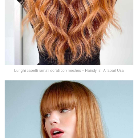
Lunghi capelli ramati dorati con meches – Hairstylist: Alfaparf Usa