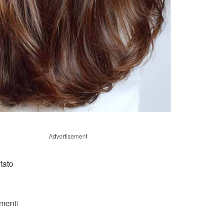
Advertisement
ltato
umenti