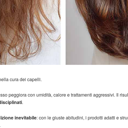
ella cura dei capelli.
sso peggiora con umidità, calore e trattamenti aggressivi. Il risu
disciplinati
.
zione inevitabile
: con le giuste abitudini, i prodotti adatti e str
.