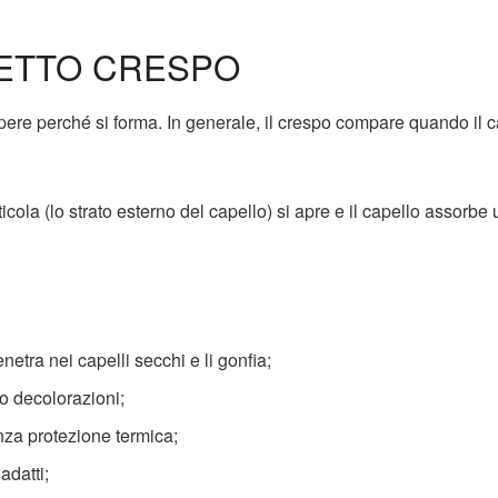
FETTO CRESPO
pere perché si forma. In generale, il crespo compare quando il c
icola (lo strato esterno del capello) si apre e il capello assorbe 
netra nei capelli secchi e li gonfia;
 o decolorazioni;
enza protezione termica;
adatti;