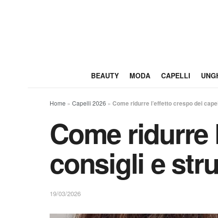
BEAUTY
MODA
CAPELLI
UNG
Home
»
Capelli 2026
»
Come ridurre l’effetto crespo dei capell
Come ridurre l
consigli e stru
19/03/2026