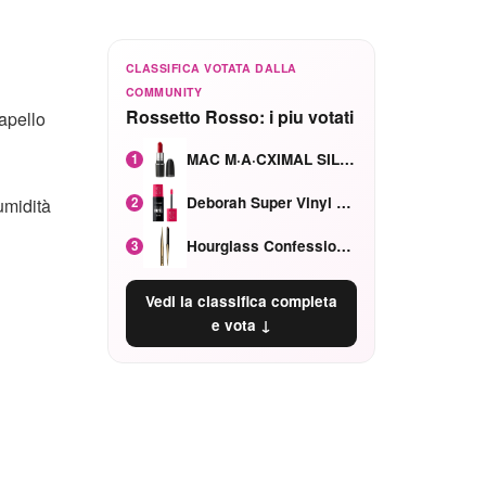
CLASSIFICA VOTATA DALLA
COMMUNITY
Rossetto Rosso: i piu votati
apello
MAC M·A·CXIMAL SILKY MATTE Red Rock mat
1
Deborah Super Vinyl Shake Rosa Ciliegia
2
umidità
Hourglass Confession Ricaricabile Ultra Preciso Ad Alta Intensità Secretly Classic Red
3
Vedi la classifica completa
e vota ↓