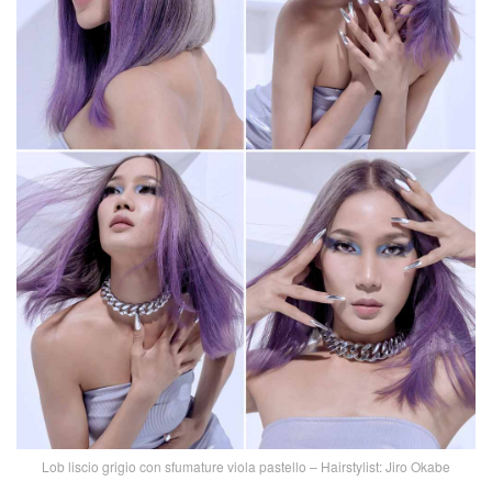
Lob liscio grigio con sfumature viola pastello – Hairstylist: Jiro Okabe