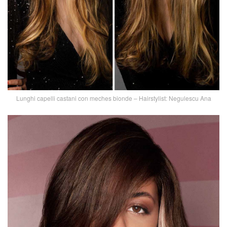
Lunghi capelli castani con meches bionde – Hairstylist: Negulescu Ana