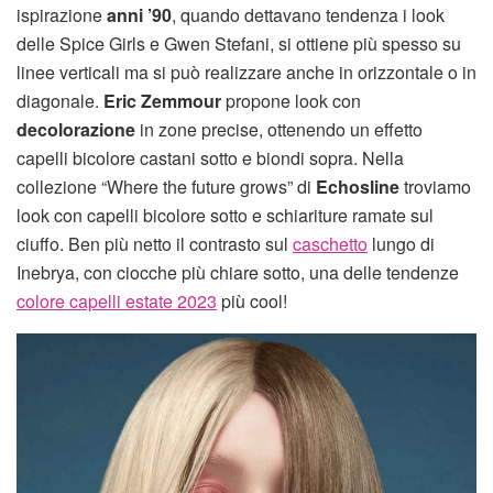
ispirazione
anni ’90
, quando dettavano tendenza i look
delle Spice Girls e Gwen Stefani, si ottiene più spesso su
linee verticali ma si può realizzare anche in orizzontale o in
diagonale.
Eric Zemmour
propone look con
decolorazione
in zone precise, ottenendo un effetto
capelli bicolore castani sotto e biondi sopra. Nella
collezione “Where the future grows” di
Echosline
troviamo
look con capelli bicolore sotto e schiariture ramate sul
ciuffo. Ben più netto il contrasto sul
caschetto
lungo di
Inebrya, con ciocche più chiare sotto, una delle tendenze
colore capelli estate 2023
più cool!