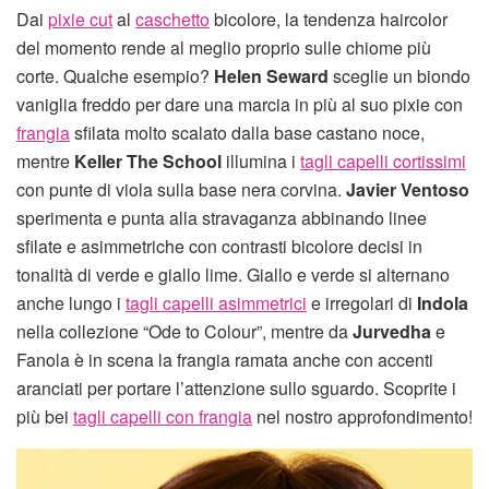
Dai
pixie cut
al
caschetto
bicolore, la tendenza haircolor
del momento rende al meglio proprio sulle chiome più
corte. Qualche esempio?
Helen Seward
sceglie un biondo
vaniglia freddo per dare una marcia in più al suo pixie con
frangia
sfilata molto scalato dalla base castano noce,
mentre
Keller The School
illumina i
tagli capelli cortissimi
con punte di viola sulla base nera corvina.
Javier Ventoso
sperimenta e punta alla stravaganza abbinando linee
sfilate e asimmetriche con contrasti bicolore decisi in
tonalità di verde e giallo lime. Giallo e verde si alternano
anche lungo i
tagli capelli asimmetrici
e irregolari di
Indola
nella collezione “Ode to Colour”, mentre da
Jurvedha
e
Fanola è in scena la frangia ramata anche con accenti
aranciati per portare l’attenzione sullo sguardo. Scoprite i
più bei
tagli capelli con frangia
nel nostro approfondimento!