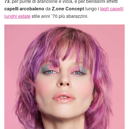
73
, per punte di arancione e viola, e per bellissimi effetti
capelli arcobaleno
da
Z.one Concept
lungo i
tagli capelli
lunghi estate
stile anni ’70 più sbarazzini.