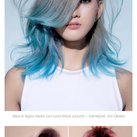
Idea di taglio medio con color block azzurro – Hairstylist: Jiro Okabe