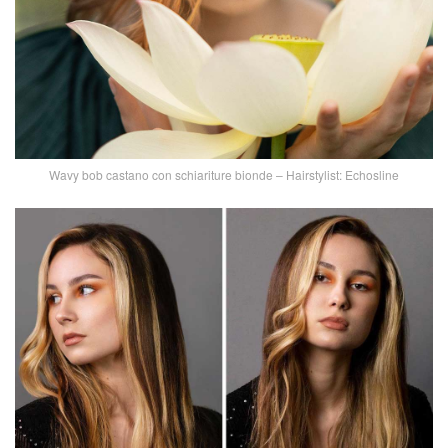
Wavy bob castano con schiariture bionde – Hairstylist: Echosline