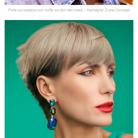
Pixie cut castano con ciuffo sui toni del rosso – Hairstylist: Z.one Concept