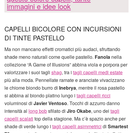
immagini e idee look
CAPELLI BICOLORE CON INCURSIONI
DI TINTE PASTELLO
Ma non mancano effetti cromatici più audaci, sfruttando
shade meno naturali come quelle pastello.
Fanola
nella
collezione “A Game of Illusions” abbina viola e porpora per
valorizzare i suoi tagli
shag
, tra i
tagli capelli medi estate
più alla moda. Pennellate ramate e aranciate vivacizzano
le chiome biondo burro di
Inebrya
, mentre il rosa pastello
si abbina al biondo platino lungo i
tagli capelli ricci
voluminosi di
Javier Ventoso
. Tocchi di azzurro danno
intensità al
long bob
sfilato di
Jiro Okabe
, uno dei
tagli
capelli scalati
top della stagione. Ma c’è spazio anche per
shade di verde lungo i
tagli capelli asimmetrici
di
Smartest