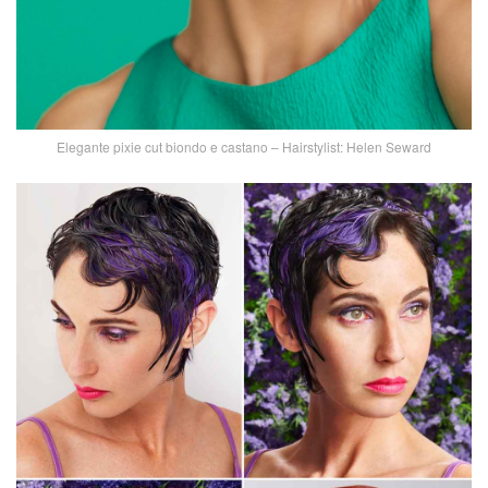
Elegante pixie cut biondo e castano – Hairstylist: Helen Seward