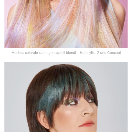
Meches colorate su lunghi capelli biondi – Hairstylist: Z.one Concept