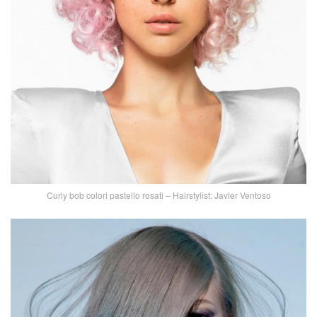
Curly bob colori pastello rosati – Hairstylist: Javier Ventoso