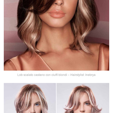
Lob scalato castano con ciuffi biondi – Hairstylist: Inebrya