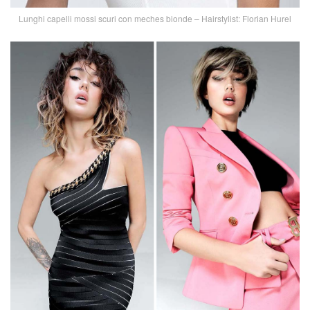
Lunghi capelli mossi scuri con meches bionde – Hairstylist: Florian Hurel