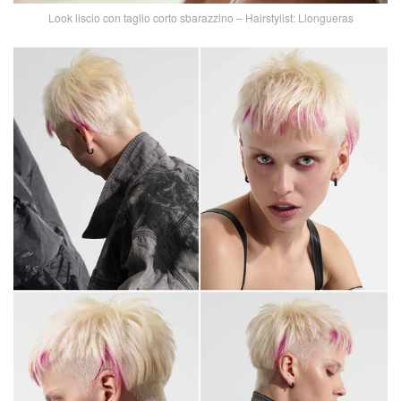
Look liscio con taglio corto sbarazzino – Hairstylist: Llongueras