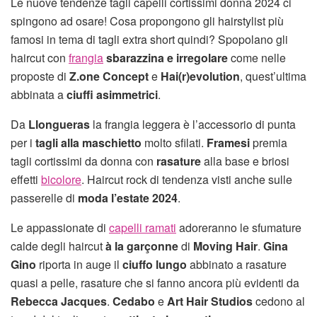
Le nuove tendenze tagli capelli cortissimi donna 2024 ci
spingono ad osare! Cosa propongono gli hairstylist più
famosi in tema di tagli extra short quindi? Spopolano gli
haircut con
frangia
sbarazzina e irregolare
come nelle
proposte di
Z.one Concept
e
Hai(r)evolution
, quest’ultima
abbinata a
ciuffi asimmetrici
.
Da
Llongueras
la frangia leggera è l’accessorio di punta
per i
tagli alla maschietto
molto sfilati.
Framesi
premia
tagli cortissimi da donna con
rasature
alla base e briosi
effetti
bicolore
. Haircut rock di tendenza visti anche sulle
passerelle di
moda l’estate 2024
.
Le appassionate di
capelli ramati
adoreranno le sfumature
calde degli haircut
à la garçonne
di
Moving Hair
.
Gina
Gino
riporta in auge il
ciuffo lungo
abbinato a rasature
quasi a pelle, rasature che si fanno ancora più evidenti da
Rebecca Jacques
.
Cedabo
e
Art Hair Studios
cedono al