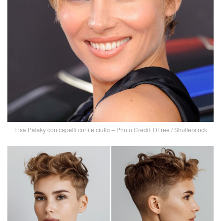
Elsa Pataky con capelli corti e ciuffo – Photo Credit: DFree / Shutterstock