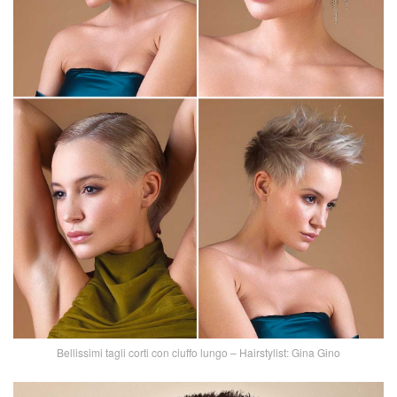
Bellissimi tagli corti con ciuffo lungo – Hairstylist: Gina Gino