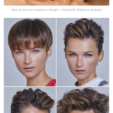
Idea di look con rasature e disegni – Hairstylist: Rebecca Jacques