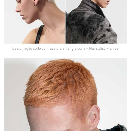
Idea di taglio corto con rasature e frangia corta – Hairstylist: Framesi