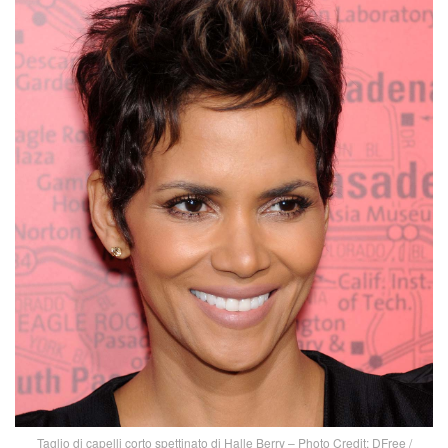
Taglio di capelli corto spettinato di Halle Berry – Photo Credit: DFree /