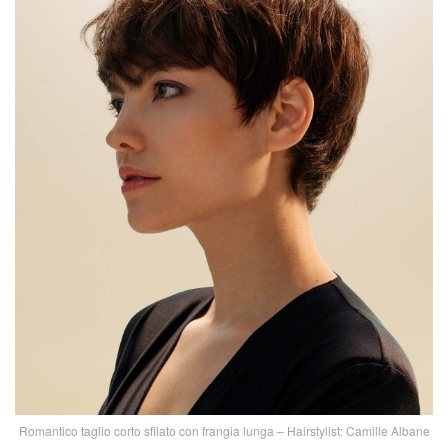
Romantico taglio corto sfilato con frangia lunga – Hairstylist: Camille Albane