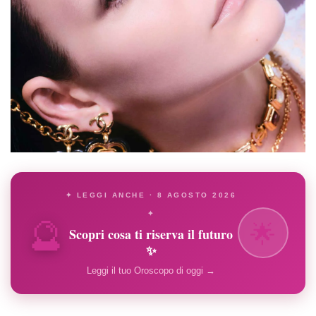
✦ LEGGI ANCHE · 8 AGOSTO 2026
🔮
✦
🌟
Scopri cosa ti riserva il futuro
✨
Leggi il tuo Oroscopo di oggi →