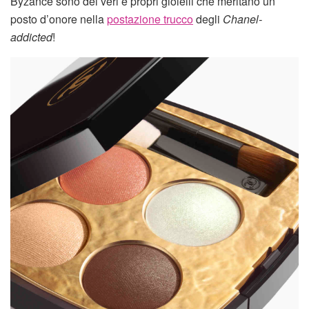
Byzance sono dei veri e propri gioielli che meritano un
posto d’onore nella
postazione trucco
degli
Chanel-
addicted
!