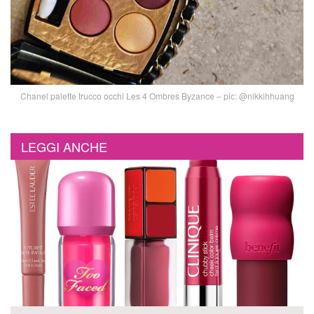
Chanel palette trucco occhi Les 4 Ombres Byzance – pic: @nikkihhuang
LEGGI ANCHE