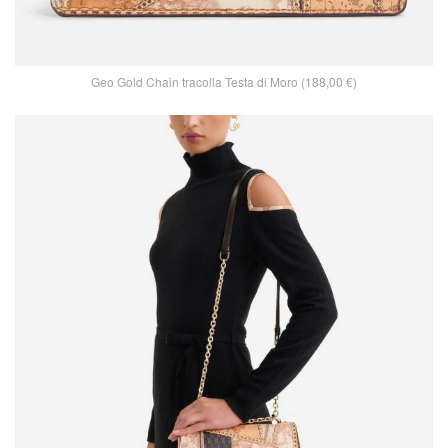
Geo Gold Chain tracolla Testa di Moro (188,00 €)