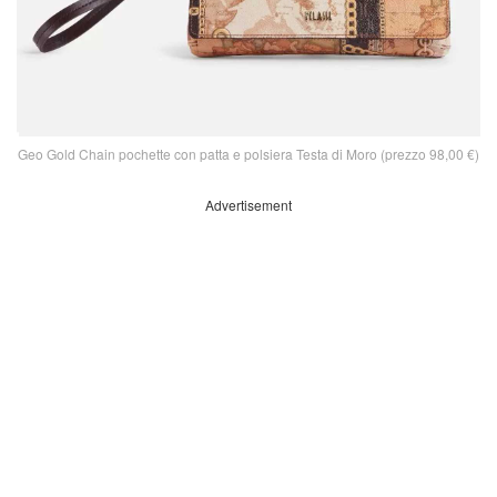
Geo Gold Chain pochette con patta e polsiera Testa di Moro (prezzo 98,00 €)
Advertisement