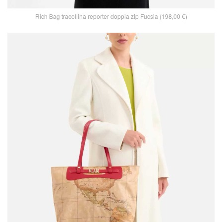
Rich Bag tracollina reporter doppia zip Fucsia (198,00 €)