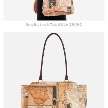
Spicy Bag tracolla Testa di Moro (238,00 €)