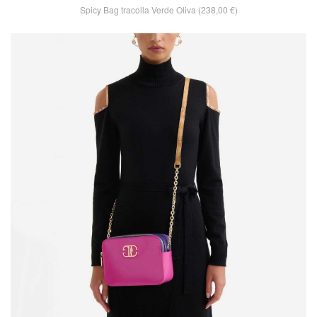
Spicy Bag tracolla Verde Oliva (238,00 €)