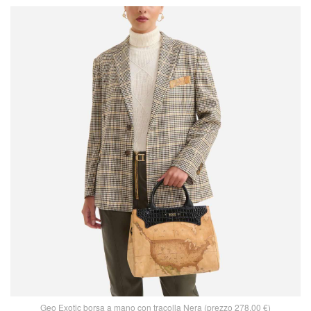
Geo Exotic borsa a mano con tracolla Nera (prezzo 278,00 €)