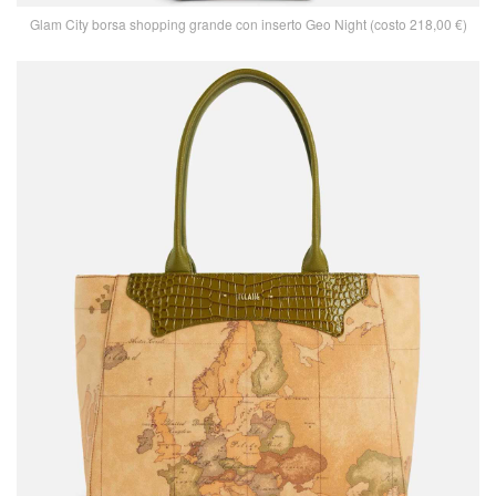
Glam City borsa shopping grande con inserto Geo Night (costo 218,00 €)