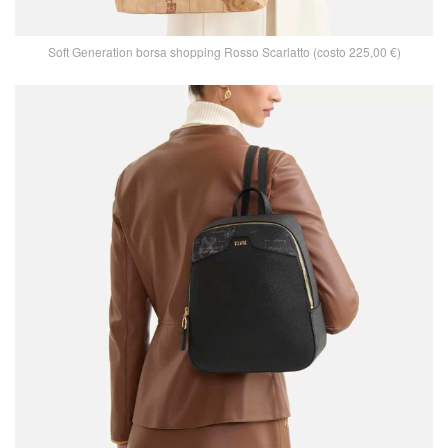
Soft Generation borsa shopping Rosso Scarlatto (costo 225,00 €)