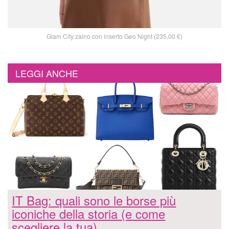
Glam City zaino con inserto Geo Night (235,00 €)
LEGGI ANCHE
IT Bag: quali sono le borse più
iconiche della storia (e come
scegliere la tua)