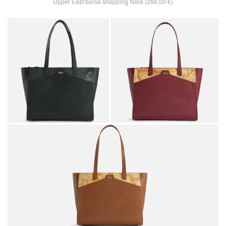
Upper East borsa shopping Nera (288,00 €)