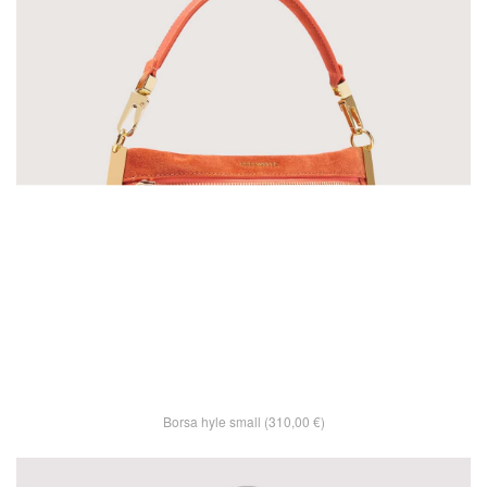
Borsa hyle small (310,00 €)