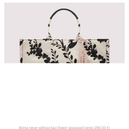
Borsa never without bag flower jacqauard large (280,00 €)