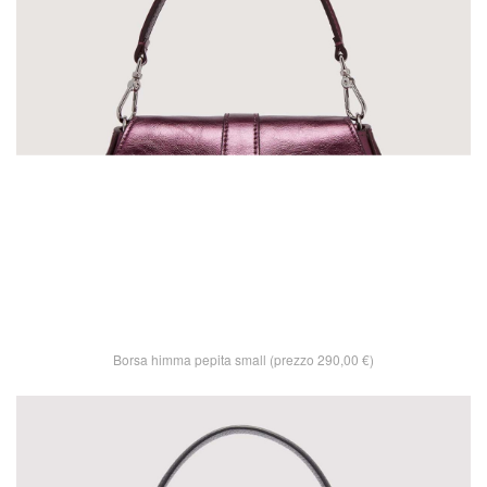
Borsa himma pepita small (prezzo 290,00 €)