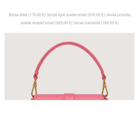
Borsa tebe (170,00 €); borsa hyle suede small (310,00 €); borsa priscilla
suede droplet small (320,00 €); borsa merveille (180,00 €)