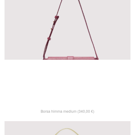
Borsa himma medium (340,00 €)