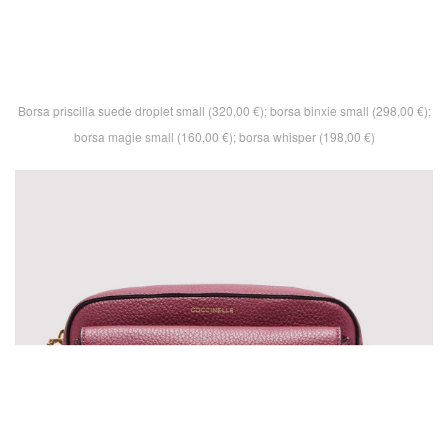
Borsa priscilla suede droplet small (320,00 €); borsa binxie small (298,00 €);
borsa magie small (160,00 €); borsa whisper (198,00 €)