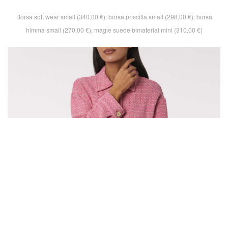
Borsa soft wear small (340,00 €); borsa priscilla small (298,00 €); borsa
himma small (270,00 €); magie suede bimaterial mini (310,00 €)