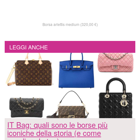
Borsa arlettis medium (320,00 €)
LEGGI ANCHE
IT Bag: quali sono le borse più
iconiche della storia (e come