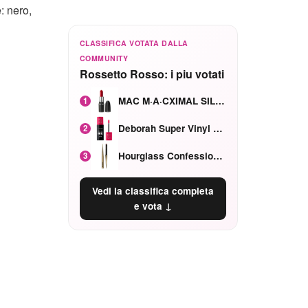
: nero,
CLASSIFICA VOTATA DALLA
COMMUNITY
Rossetto Rosso: i piu votati
MAC M·A·CXIMAL SILKY MATTE Red Rock mat
1
Deborah Super Vinyl Shake Rosa Ciliegia
2
Hourglass Confession Ricaricabile Ultra Preciso Ad Alta Intensità Secretly Classic Red
3
Vedi la classifica completa
e vota ↓