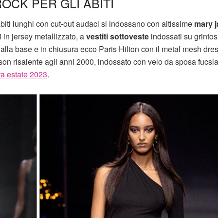
OCK PER GLI ABITI
abiti lunghi con cut-out audaci si indossano con altissime
mary 
i in jersey metallizzato, a
vestiti sottoveste
indossati su grintos
alla base e in chiusura ecco Paris Hilton con il metal mesh dre
son risalente agli anni 2000, indossato con velo da sposa fucsia
ra estate 2023
.