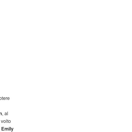
otere
n
, al
 volto
d
Emily