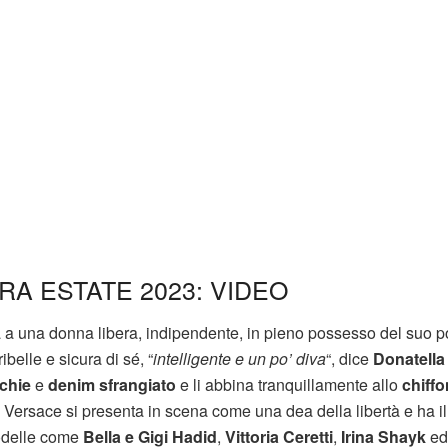
A ESTATE 2023: VIDEO
ra a una donna libera, indipendente, in pieno possesso del suo p
belle e sicura di sé, “
intelligente e un po’ diva
“, dice
Donatella
chie
e
denim sfrangiato
e li abbina tranquillamente allo
chiffo
 Versace si presenta in scena come una dea della libertà e ha il
odelle come
Bella e Gigi Hadid
,
Vittoria Ceretti
,
Irina Shayk
e