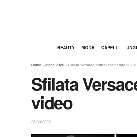
BEAUTY
MODA
CAPELLI
UNG
Home
»
Moda 2026
»
Sfilata Versace primavera estate 2023: 
Sfilata Versac
video
26/09/2022