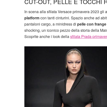
CUT-OUT, PELLE E TOCCHI R
In scena alla sfilata Versace primavera 2023 gli 
platform
con tanti cinturini. Spazio anche ad abit
pantaloni cargo, a minidress di
pelle con frange
shocking, un iconico pezzo della storia della Mai
Scoprite anche i look della
sfilata Prada primave