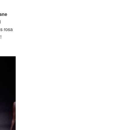
jane
i
ss rosa
!