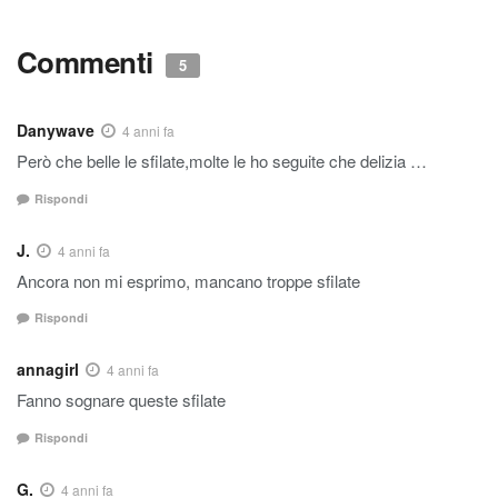
Commenti
5
Danywave
4 anni fa
Però che belle le sfilate,molte le ho seguite che delizia …
Rispondi
J.
4 anni fa
Ancora non mi esprimo, mancano troppe sfilate
Rispondi
annagirl
4 anni fa
Fanno sognare queste sfilate
Rispondi
G.
4 anni fa