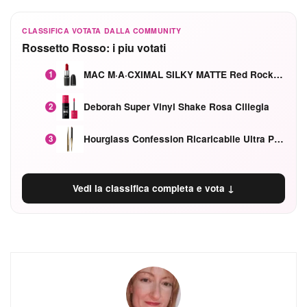
CLASSIFICA VOTATA DALLA COMMUNITY
Rossetto Rosso: i piu votati
MAC M·A·CXIMAL SILKY MATTE Red Rock mat
1
Deborah Super Vinyl Shake Rosa Ciliegia
2
Hourglass Confession Ricaricabile Ultra Preciso Ad Alta Intensità Secretly Classic Red
3
Vedi la classifica completa e vota ↓