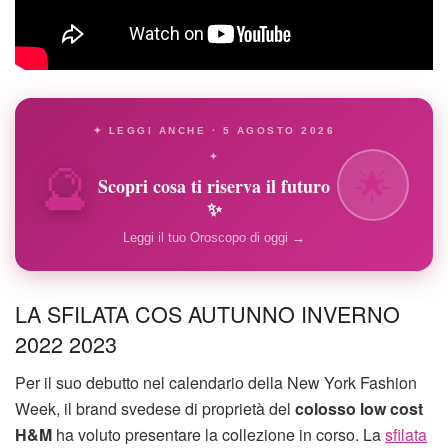
✦ LEGGI ANCHE · 5 AGOSTO 2026
🔮
✦
🌟
Scopri cosa ti riserva il futuro
✨
Leggi il tuo Oroscopo di oggi →
LA SFILATA COS AUTUNNO INVERNO
2022 2023
Per il suo debutto nel calendario della New York Fashion
Week, il brand svedese di proprietà del
colosso low cost
H&M
ha voluto presentare la collezione in corso. La
sfilata