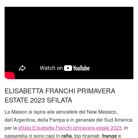
ELISABETTA FRANCHI PRIMAVERA
ESTATE 2023 SFILATA
La Maison si ispira alle atmosfere del New Messico,
dell’Argentina, della Pampa e in generale del Sud America
per la
sfilata Elisabetta Franchi primavera estate 2023
. In
passerella ci sono capi in
rafia
, top ricamati,
frange
e