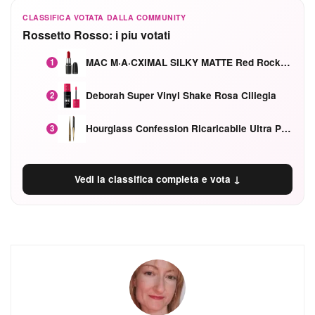
CLASSIFICA VOTATA DALLA COMMUNITY
Rossetto Rosso: i piu votati
MAC M·A·CXIMAL SILKY MATTE Red Rock mat
1
Deborah Super Vinyl Shake Rosa Ciliegia
2
Hourglass Confession Ricaricabile Ultra Preciso Ad Alta Intensità Secretly Classic Red
3
Vedi la classifica completa e vota ↓