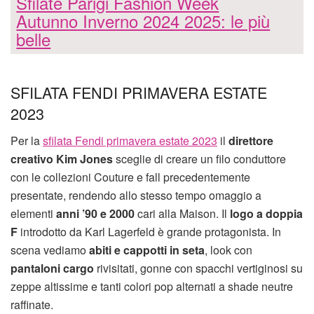
Sfilate Parigi Fashion Week
Autunno Inverno 2024 2025: le più
belle
SFILATA FENDI PRIMAVERA ESTATE
2023
Per la
sfilata Fendi primavera estate 2023
il
direttore
creativo Kim Jones
sceglie di creare un filo conduttore
con le collezioni Couture e fall precedentemente
presentate, rendendo allo stesso tempo omaggio a
elementi
anni ’90 e 2000
cari alla Maison. Il
logo a doppia
F
introdotto da Karl Lagerfeld è grande protagonista. In
scena vediamo
abiti e cappotti in seta
, look con
pantaloni cargo
rivisitati, gonne con spacchi vertiginosi su
zeppe altissime e tanti colori pop alternati a shade neutre
raffinate.