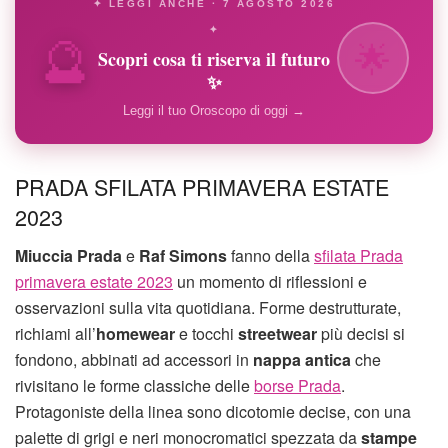
✦ LEGGI ANCHE · 7 AGOSTO 2026
🔮
✦
🌟
Scopri cosa ti riserva il futuro
✨
Leggi il tuo Oroscopo di oggi →
PRADA SFILATA PRIMAVERA ESTATE
2023
Miuccia Prada
e
Raf Simons
fanno della
sfilata Prada
primavera estate 2023
un momento di riflessioni e
osservazioni sulla vita quotidiana. Forme destrutturate,
richiami all’
homewear
e tocchi
streetwear
più decisi si
fondono, abbinati ad accessori in
nappa antica
che
rivisitano le forme classiche delle
borse Prada
.
Protagoniste della linea sono dicotomie decise, con una
palette di grigi e neri monocromatici spezzata da
stampe