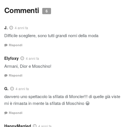
Commenti
6
J.
4 anni fa
Difficile scegliere, sono tutti grandi nomi della moda
Rispondi
Elyfoxy
4 anni fa
Armani, Dior e Moschino!
Rispondi
G.
4 anni fa
davvero uno spettacolo la sfilata di Moncler!!! di quelle già viste
mi è rimasta in mente la sfilata di Moschino 😀
Rispondi
HappyMarried
4 anni fa