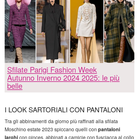
Sfilate Parigi Fashion Week
Autunno Inverno 2024 2025: le più
belle
I LOOK SARTORIALI CON PANTALONI
Tra gli abbinamenti da giorno più raffinati alla sfilata
Moschino estate 2023 spiccano quelli con
pantaloni
larghi
con pinces, abbinati a camicie con fusciacca al collo