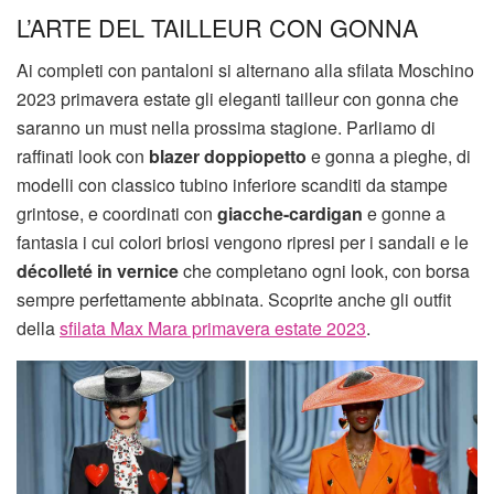
L’ARTE DEL TAILLEUR CON GONNA
Ai completi con pantaloni si alternano alla sfilata Moschino
2023 primavera estate gli eleganti tailleur con gonna che
saranno un must nella prossima stagione. Parliamo di
raffinati look con
blazer doppiopetto
e gonna a pieghe, di
modelli con classico tubino inferiore scanditi da stampe
grintose, e coordinati con
giacche-cardigan
e gonne a
fantasia i cui colori briosi vengono ripresi per i sandali e le
décolleté in vernice
che completano ogni look, con borsa
sempre perfettamente abbinata. Scoprite anche gli outfit
della
sfilata Max Mara primavera estate 2023
.