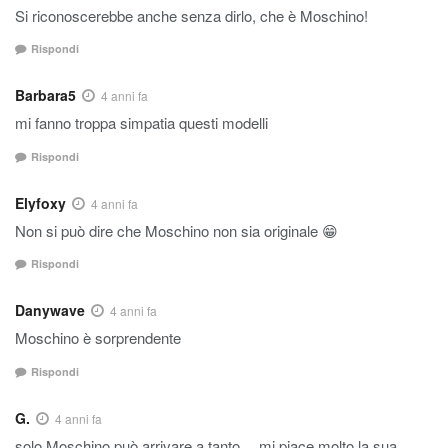
Si riconoscerebbe anche senza dirlo, che è Moschino!
Rispondi
Barbara5
4 anni fa
mi fanno troppa simpatia questi modelli
Rispondi
Elyfoxy
4 anni fa
Non si può dire che Moschino non sia originale 😁
Rispondi
Danywave
4 anni fa
Moschino è sorprendente
Rispondi
G.
4 anni fa
solo Moschino può arrivare a tanto… mi piace molto la sua