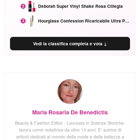
Deborah Super Vinyl Shake Rosa Ciliegia
2
Hourglass Confession Ricaricabile Ultra Preciso Ad Alta Intensità Secretly Classic Red
3
Vedi la classifica completa e vota ↓
Maria Rosaria De Benedictis
Beauty & Fashion Editor - Laureata in Scienze Storiche,
lavora come redattrice da oltre 13 anni. E' autrice di
articoli dedicati al mondo della moda e della bellezza a