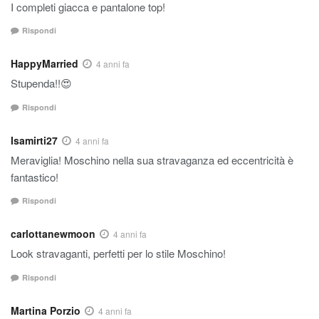
I completi giacca e pantalone top!
Rispondi
HappyMarried
4 anni fa
Stupenda!!😍
Rispondi
Isamirti27
4 anni fa
Meraviglia! Moschino nella sua stravaganza ed eccentricità è
fantastico!
Rispondi
carlottanewmoon
4 anni fa
Look stravaganti, perfetti per lo stile Moschino!
Rispondi
Martina Porzio
4 anni fa