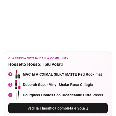
CLASSIFICA VOTATA DALLA COMMUNITY
Rossetto Rosso: i piu votati
MAC M·A·CXIMAL SILKY MATTE Red Rock mat
1
Deborah Super Vinyl Shake Rosa Ciliegia
2
Hourglass Confession Ricaricabile Ultra Preciso Ad Alta Intensità Secretly Classic Red
3
Vedi la classifica completa e vota ↓