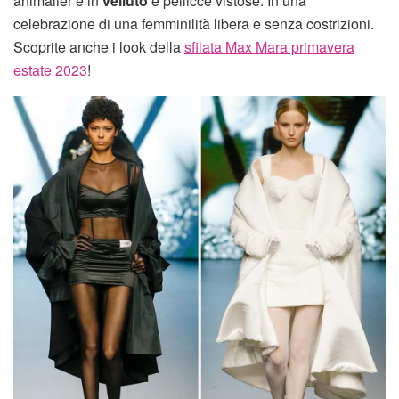
animalier e in
velluto
e pellicce vistose. In una
celebrazione di una femminilità libera e senza costrizioni.
Scoprite anche i look della
sfilata Max Mara primavera
estate 2023
!