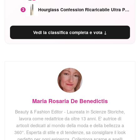
Hourglass Confession Ricaricabile Ultra Preciso Ad Alta Intensità Secretly Classic Red
3
Vedi la classifica completa e vota ↓
Maria Rosaria De Benedictis
Beauty & Fashion Editor - Laureata in Scienze Storiche,
lavora come redattrice da oltre 13 anni. E' autrice di
articoli dedicati al mondo della moda e della bellezza a
360°. Esperta di stile e di tendenze, sa consigliare il look
perfetto per ogni esigenza. Colleziona scarpe e anelli