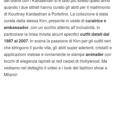
del brand con i Kardashian si è fatto più stretto quest’anno
quando i due stilisti hanno curato gli abiti per il matrimonio
di Kourtney Kardashian a Portofino. La collezione è stata
curata dalla stessa Kim, presente in veste di
curatrice e
ambassador
, con un occhio attento all’inclusività. In
particolare la linea rivisita alcuni specifici
outfit datati dal
1987 al 2007
. In scena la passione di Kim per gli outfit neri
che stringono il punto vita, gli abiti super aderenti, cristalli e
applicazioni vistose e ovviamente le stampe
animalier
con
tocchi di eleganza ispirati ai red carpet di Hollywood. Ma
vediamo nel dettaglio il video e i look del fashion show a
Milano!