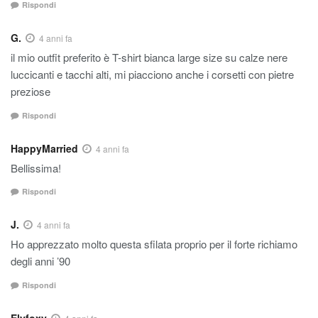
Rispondi
G.
4 anni fa
il mio outfit preferito è T-shirt bianca large size su calze nere
luccicanti e tacchi alti, mi piacciono anche i corsetti con pietre
preziose
Rispondi
HappyMarried
4 anni fa
Bellissima!
Rispondi
J.
4 anni fa
Ho apprezzato molto questa sfilata proprio per il forte richiamo
degli anni ’90
Rispondi
Elyfoxy