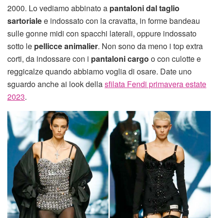
2000. Lo vediamo abbinato a
pantaloni dal taglio
sartoriale
e indossato con la cravatta, in forme bandeau
sulle gonne midi con spacchi laterali, oppure indossato
sotto le
pellicce animalier
. Non sono da meno i top extra
corti, da indossare con i
pantaloni cargo
o con culotte e
reggicalze quando abbiamo voglia di osare. Date uno
sguardo anche ai look della
sfilata Fendi primavera estate
2023
.