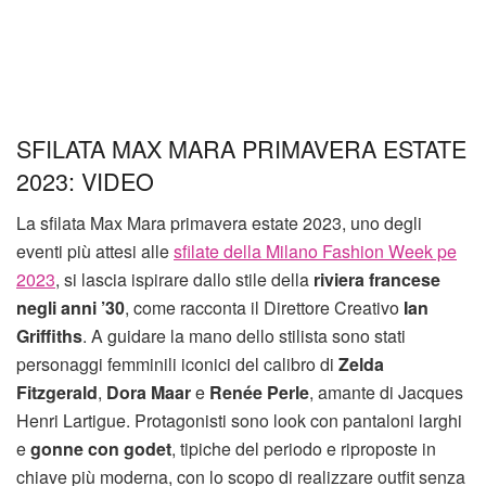
SFILATA MAX MARA PRIMAVERA ESTATE
2023: VIDEO
La sfilata Max Mara primavera estate 2023, uno degli
eventi più attesi alle
sfilate della Milano Fashion Week pe
2023
, si lascia ispirare dallo stile della
riviera francese
negli anni ’30
, come racconta il Direttore Creativo
Ian
Griffiths
. A guidare la mano dello stilista sono stati
personaggi femminili iconici del calibro di
Zelda
Fitzgerald
,
Dora Maar
e
Renée Perle
, amante di Jacques
Henri Lartigue. Protagonisti sono look con pantaloni larghi
e
gonne con godet
, tipiche del periodo e riproposte in
chiave più moderna, con lo scopo di realizzare outfit senza