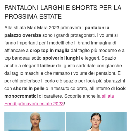
PANTALONI LARGHI E SHORTS PER LA
PROSSIMA ESTATE
Alla sfilata Max Mara 2023 primavera i
pantaloni a
palazzo oversize
sono i grandi protagonisti. I volumi si
fanno importanti per i modelli che il brand immagina di
affiancare a
crop top in maglia
dal taglio più moderno e a
top bandeau sotto
spolverini lunghi
e leggeri. Spazio
anche a eleganti
tailleur
dal gusto sartoriale con giacche
dal taglio maschile che mimano i volumi dei pantaloni. E
per chi preferisce il corto c’è spazio per look più sbarazzini
con
shorts in pelle
o in tessuto colorato, all’interno di
look
monocromatici
di carattere. Scoprite anche la
sfilata
Fendi primavera estate 2023
!