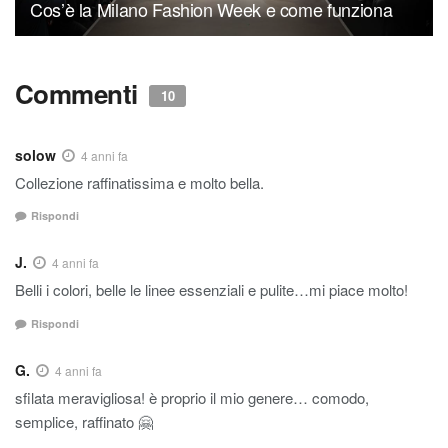
Cos’è la Milano Fashion Week e come funziona
Commenti
10
solow
4 anni fa
Collezione raffinatissima e molto bella.
Rispondi
J.
4 anni fa
Belli i colori, belle le linee essenziali e pulite…mi piace molto!
Rispondi
G.
4 anni fa
sfilata meravigliosa! è proprio il mio genere… comodo,
semplice, raffinato 🤗