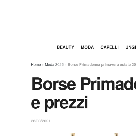
BEAUTY
MODA
CAPELLI
UNG
Home
»
Moda 2026
»
Borse Primadonna primavera estate 202
Borse Primado
e prezzi
26/03/2021