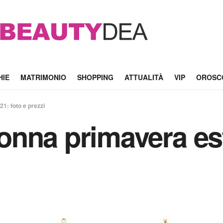
HIE
MATRIMONIO
SHOPPING
ATTUALITÀ
VIP
OROSC
1: foto e prezzi
nna primavera est