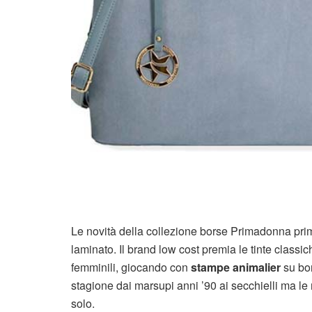
Le novità della collezione borse Primadonna pri
laminato. Il brand low cost premia le tinte classi
femminili, giocando con
stampe animalier
su bor
stagione dai marsupi anni ’90 ai secchielli ma le 
solo.