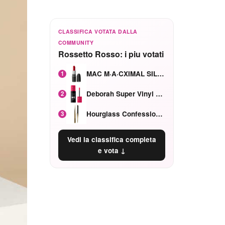
CLASSIFICA VOTATA DALLA
COMMUNITY
Rossetto Rosso: i piu votati
MAC M·A·CXIMAL SILKY MATTE Red Rock mat
1
Deborah Super Vinyl Shake Rosa Ciliegia
2
Hourglass Confession Ricaricabile Ultra Preciso Ad Alta Intensità Secretly Classic Red
3
Vedi la classifica completa
e vota ↓