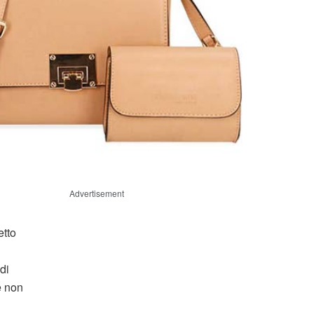
Advertisement
etto
di
e non