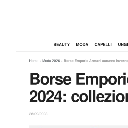
BEAUTY
MODA
CAPELLI
UNG
Home
»
Moda 2026
»
Borse Emporio Armani autunno inverno 
Borse Empori
2024: collezio
26/09/2023