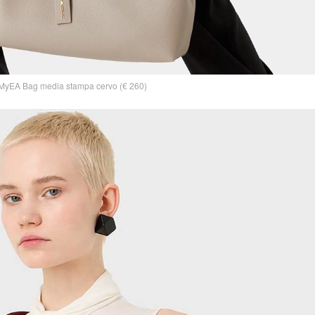
MyEA Bag media stampa cervo (€ 260)