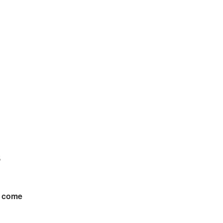
3
e
come