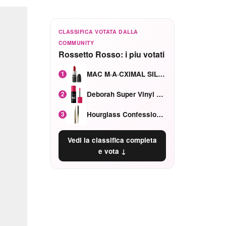
CLASSIFICA VOTATA DALLA
COMMUNITY
Rossetto Rosso: i piu votati
MAC M·A·CXIMAL SILKY MATTE Red Rock mat
1
Deborah Super Vinyl Shake Rosa Ciliegia
2
Hourglass Confession Ricaricabile Ultra Preciso Ad Alta Intensità Secretly Classic Red
3
Vedi la classifica completa
e vota ↓