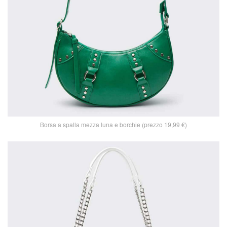
Borsa a spalla mezza luna e borchie (prezzo 19,99 €)