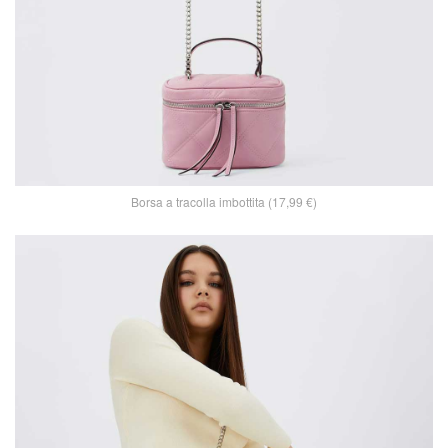
Borsa a tracolla imbottita (17,99 €)