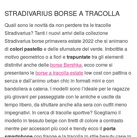
STRADIVARIUS BORSE A TRACOLLA
Quali sono le novità da non perdere tra le tracolle
Stradivarius? Tanti i nuovi arrivi della collezione
Stradivarius borse primavera estate 2022 che si animano
di
colori pastello
e delle sfumature del verde. Imbottite a
motivo geometrico o a fiori e
trapuntate
tra gli elementi
distintivi anche delle
borse Bershka
, ecco come si
presentano le
borse a tracolla estate
low cost con pattina o
senza e dall’animo urban chic in formati mini e con
bandoliera a catena. I modelli sono l’ideale per le ragazze
più giovani per passeggiate con le amiche e uscite da
tempo libero, da sfruttare anche alla sera con outfit meno
impegnativi. In cerca di tracolle sportive? Scegliamo il
modello in tessuto beige con tiretti di colore a contrasto
mentre per accessori più cool e trendy ecco il
porta
smartphone
con frange e la tracolla in stile beauty case in