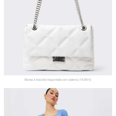
Borsa a tracolla trapuntata con catena (19,99 €)