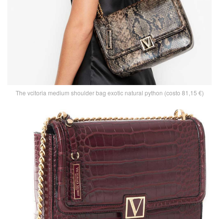
The vcitoria medium shoulder bag exotic natural python (costo 81,15 €)