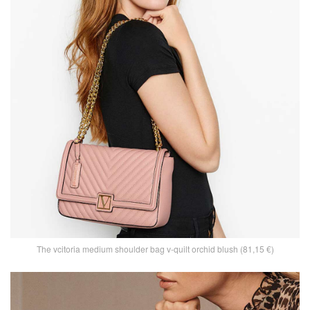
The vcitoria medium shoulder bag v-quilt orchid blush (81,15 €)