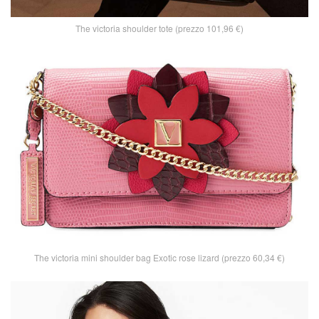
The victoria shoulder tote (prezzo 101,96 €)
The victoria mini shoulder bag Exotic rose lizard (prezzo 60,34 €)