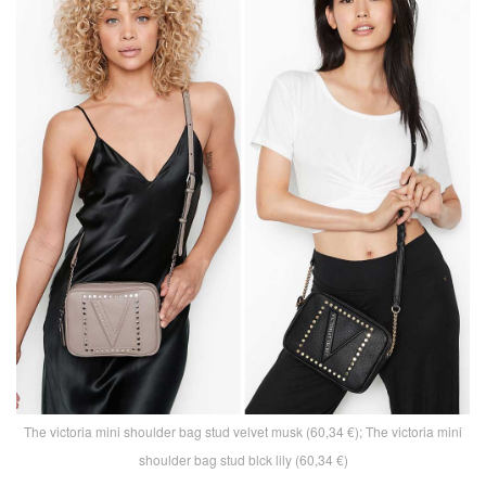
The victoria mini shoulder bag stud velvet musk (60,34 €); The victoria mini
shoulder bag stud blck lily (60,34 €)