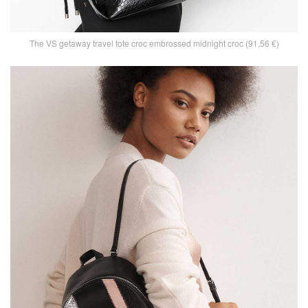
The VS getaway travel tote croc embrossed midnight croc (91,56 €)