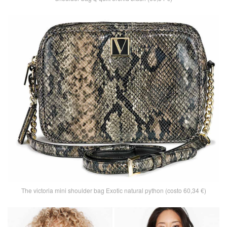
The victoria mini shoulder bag Exotic natural python (costo 60,34 €)