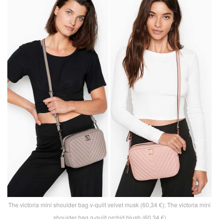
The victoria mini shoulder bag v-quilt velvet musk (60,34 €); The victoria mini
shoulder bag q-quilt orchid blush (60,34 €)