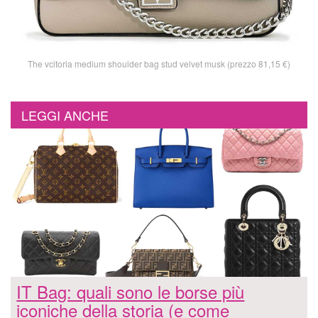
The vcitoria medium shoulder bag stud velvet musk (prezzo 81,15 €)
LEGGI ANCHE
IT Bag: quali sono le borse più
iconiche della storia (e come