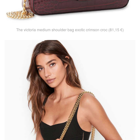
The victoria medium shoulder bag exotic crimson croc (81,15 €)