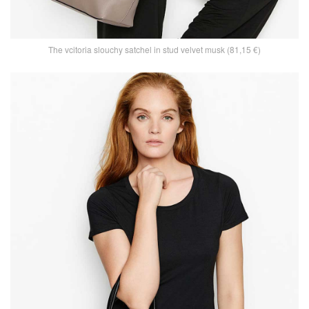
The vcitoria slouchy satchel in stud velvet musk (81,15 €)