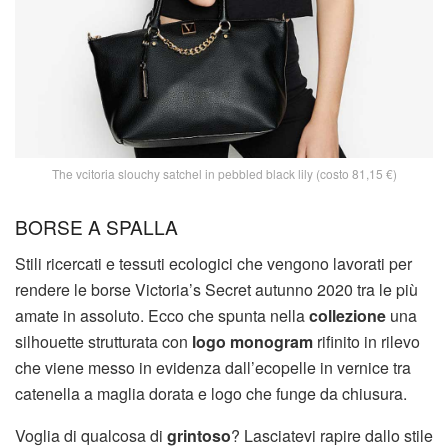
The vcitoria slouchy satchel in pebbled black lily (costo 81,15 €)
BORSE A SPALLA
Stili ricercati e tessuti ecologici che vengono lavorati per
rendere le borse Victoria’s Secret autunno 2020 tra le più
amate in assoluto. Ecco che spunta nella
collezione
una
silhouette strutturata con
logo monogram
rifinito in rilevo
che viene messo in evidenza dall’ecopelle in vernice tra
catenella a maglia dorata e logo che funge da chiusura.
Voglia di qualcosa di
grintoso
? Lasciatevi rapire dallo stile