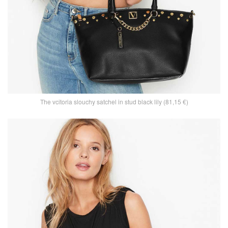
The vcitoria slouchy satchel in stud black lily (81,15 €)