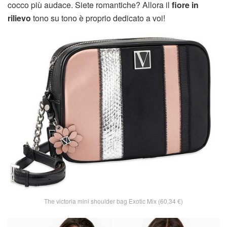
cocco più audace. Siete romantiche? Allora il
fiore in
rilievo
tono su tono è proprio dedicato a voi!
The victoria mini shoulder bag Exotic Mix (60,34 €)