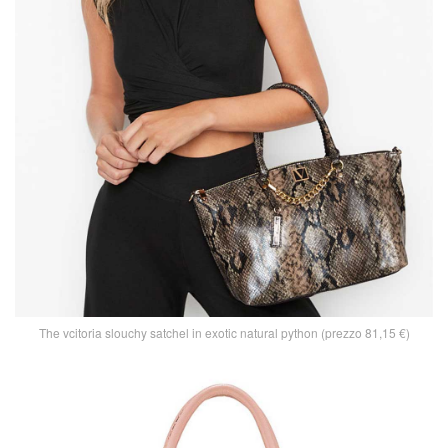
The vcitoria slouchy satchel in exotic natural python (prezzo 81,15 €)