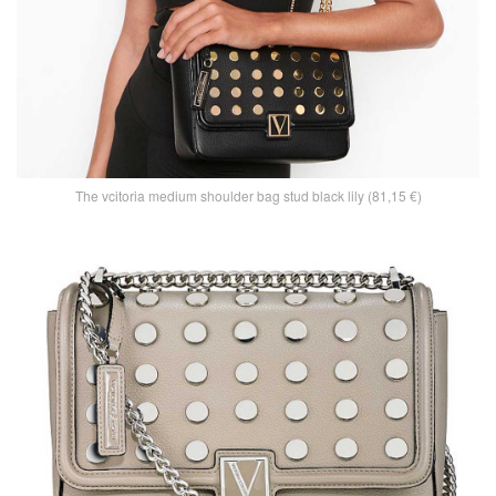
The vcitoria medium shoulder bag stud black lily (81,15 €)