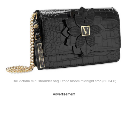
The victoria mini shoulder bag Exotic bloom midnight croc (60,34 €)
Advertisement