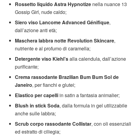
Rossetto liquido Astra Hypnotize
nella nuance 13
Gossip Girl, nude caldo;
Siero viso Lancome Advanced Génifique
,
dall’azione anti età;
Maschera labbra notte Revolution Skincare
,
nutriente e al profumo di caramella;
Detergente viso Kiehl’s
alla calendula, dall’azione
purificante;
Crema rassodante Brazilian Bum Bum Sol de
Janeiro
, per fianchi e glutei;
Elastico per capelli
in satin a fantasia animalier;
Blush in stick Soda
, dalla formula in gel utilizzabile
anche sulle labbra;
Scrub corpo rassodante Collistar
, con oli essenziali
ed estratto di ciliegia;