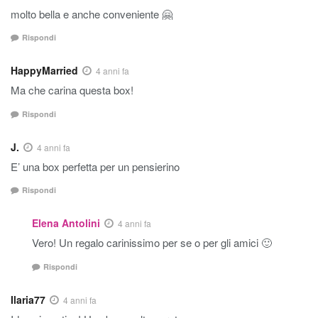
molto bella e anche conveniente 🤗
Rispondi
HappyMarried
4 anni fa
Ma che carina questa box!
Rispondi
J.
4 anni fa
E’ una box perfetta per un pensierino
Rispondi
Elena Antolini
4 anni fa
Vero! Un regalo carinissimo per se o per gli amici 🙂
Rispondi
Ilaria77
4 anni fa