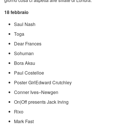
giorno cosa ci aspetta alle sfilate di Londra:
18 febbraio
Saul Nash
Toga
Dear Frances
Sohuman
Bora Aksu
Paul Costelloe
Poster GirlEdward Crutchley
Conner Ives–Newgen
On|Off presents Jack Irving
Rixo
Mark Fast