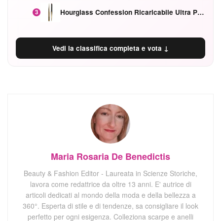
Hourglass Confession Ricaricabile Ultra Preciso Ad Alta Intensità Secretly Classic Red
3
Vedi la classifica completa e vota ↓
Maria Rosaria De Benedictis
Beauty & Fashion Editor - Laureata in Scienze Storiche,
lavora come redattrice da oltre 13 anni. E' autrice di
articoli dedicati al mondo della moda e della bellezza a
360°. Esperta di stile e di tendenze, sa consigliare il look
perfetto per ogni esigenza. Colleziona scarpe e anelli