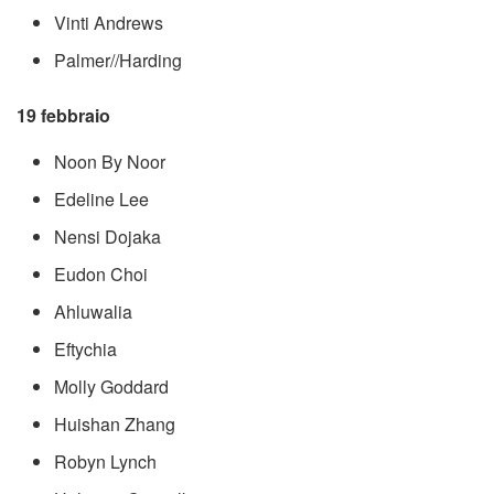
Vinti Andrews
Palmer//Harding
19 febbraio
Noon By Noor
Edeline Lee
Nensi Dojaka
Eudon Choi
Ahluwalia
Eftychia
Molly Goddard
Huishan Zhang
Robyn Lynch