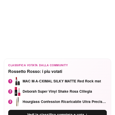
CLASSIFICA VOTATA DALLA COMMUNITY
Rossetto Rosso: i piu votati
MAC M·A·CXIMAL SILKY MATTE Red Rock mat
1
Deborah Super Vinyl Shake Rosa Ciliegia
2
Hourglass Confession Ricaricabile Ultra Preciso Ad Alta Intensità Secretly Classic Red
3
Vedi la classifica completa e vota ↓