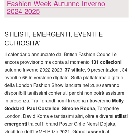
Fashion Week Autunno Inverno
2024 2025
STILISTI, EMERGENTI, EVENTI E
CURIOSITA’
Il calendario annunciato dal British Fashion Council è
ancora provvisorio ma conta al momento
131 collezioni
autunno inverno 2022 2023,
37 sfilate
, 9 presentazioni, 34
eventi e 66 in versione digitale. Sulla piattaforma digitale
della London Fashion Show lanciata nel 2020 saranno
disponibili tantissimi contenuti per chi non potrà assistere
in presenza. Tra i grandi nomi in scena ritroveremo
Molly
Goddard
,
Paul Costelloe
,
Simone Rocha
, Temperley
London, David Koma e tantissimi altri, oltre a diversi
stilisti
emergenti
tra cui il brand Poster Girl e Nensi Dojaka,
vincitrice dell’LVMH Prize 2021. Grandi
assenti
al