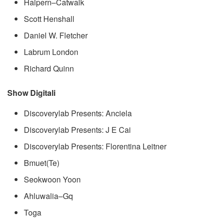
Halpern–Catwalk
Scott Henshall
Daniel W. Fletcher
Labrum London
Richard Quinn
Show Digitali
Discoverylab Presents: Anciela
Discoverylab Presents: J E Cai
Discoverylab Presents: Florentina Leitner
Bmuet(Te)
Seokwoon Yoon
Ahluwalia–Gq
Toga