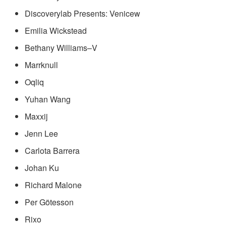
Discoverylab Presents: Venicew
Emilia Wickstead
Bethany Williams–V
Marrknull
Oqliq
Yuhan Wang
Maxxij
Jenn Lee
Carlota Barrera
Johan Ku
Richard Malone
Per Götesson
Rixo