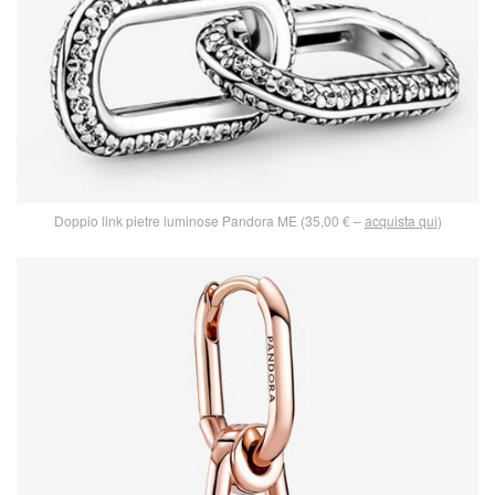
Doppio link pietre luminose Pandora ME (35,00 € –
acquista qui
)