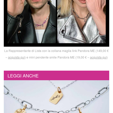
La Rappresentante di Lista con la collana maglia link Pandora ME (149,00 €
–
acquista qui
) e mini pendente smile Pandora ME (19,00 € –
acquista qui
)
LEGGI ANCHE