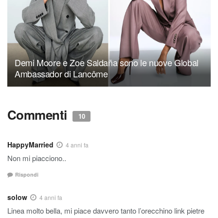
Demi Moore e Zoe Saldaña sono le nuove Global
Ambassador di Lancôme
Commenti
10
HappyMarried
4 anni fa
Non mi piacciono..
Rispondi
solow
4 anni fa
Linea molto bella, mi piace davvero tanto l’orecchino link pietre