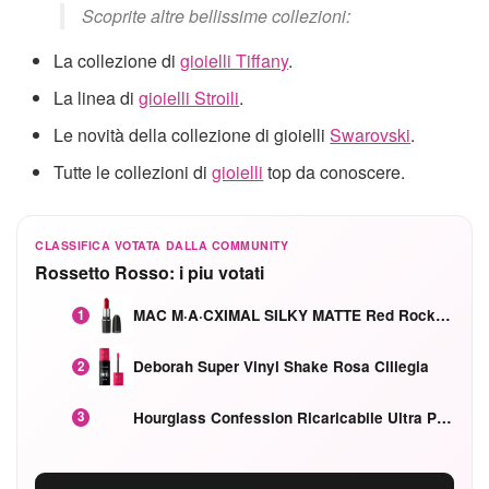
Scoprite altre bellissime collezioni:
La collezione di
gioielli Tiffany
.
La linea di
gioielli Stroili
.
Le novità della collezione di gioielli
Swarovski
.
Tutte le collezioni di
gioielli
top da conoscere.
CLASSIFICA VOTATA DALLA COMMUNITY
Rossetto Rosso: i piu votati
MAC M·A·CXIMAL SILKY MATTE Red Rock mat
1
Deborah Super Vinyl Shake Rosa Ciliegia
2
Hourglass Confession Ricaricabile Ultra Preciso Ad Alta Intensità Secretly Classic Red
3