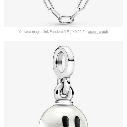
Collana maglia link Pandora ME (149,00 € –
acquista qui
)