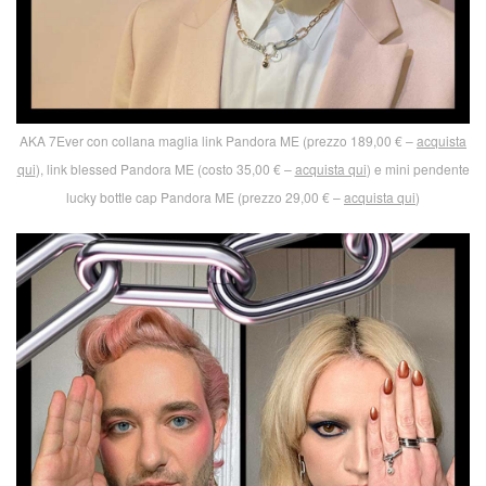
AKA 7Ever con collana maglia link Pandora ME (prezzo 189,00 € –
acquista
qui
), link blessed Pandora ME (costo 35,00 € –
acquista qui
) e mini pendente
lucky bottle cap Pandora ME (prezzo 29,00 € –
acquista qui
)