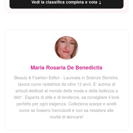
Vedi la classifica completa e vota ↓
Maria Rosaria De Benedictis
Beauty & Fashion Editor - Laureata in Scienze Storiche,
lavora come redattrice da oltre 13 anni. E' autrice di
articoli dedicati al mondo della moda e della bellezza a
360°. Esperta di stile e di tendenze, sa consigliare il look
perfetto per ogni esigenza. Colleziona scarpe e anelli
come se fossero francobolli e non sa resistere alle
novità di skincare!