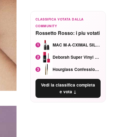
CLASSIFICA VOTATA DALLA
COMMUNITY
Rossetto Rosso: i piu votati
MAC M·A·CXIMAL SILKY MATTE Red Rock mat
1
Deborah Super Vinyl Shake Rosa Ciliegia
2
Hourglass Confession Ricaricabile Ultra Preciso Ad Alta Intensità Secretly Classic Red
3
Vedi la classifica completa
e vota ↓