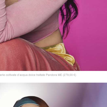
erle coltivate d’acqua dolce trattate Pandora ME (279,00 €)