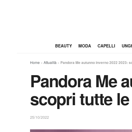
BEAUTY
MODA
CAPELLI
UNG
Home
»
Attualità
»
Pandora Me autunno inverno 2022 2023: scop
Pandora Me a
scopri tutte le
25/10/2022