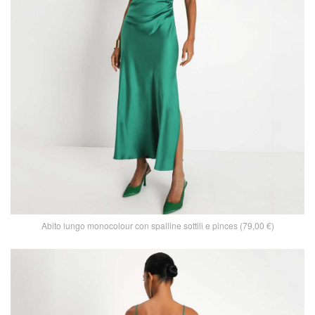
Abito lungo monocolour con spalline sottili e pinces (79,00 €)