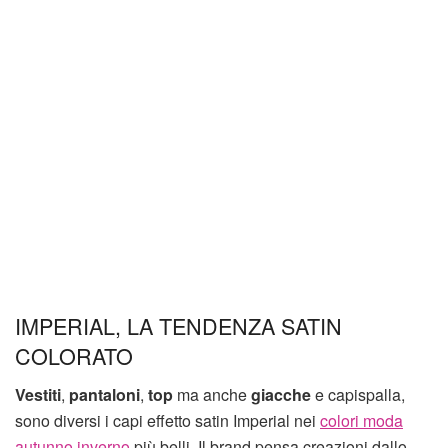
IMPERIAL, LA TENDENZA SATIN
COLORATO
Vestiti
,
pantaloni
,
top
ma anche
giacche
e capispalla,
sono diversi i capi effetto satin Imperial nei
colori moda
autunno inverno
più belli. Il brand pensa creazioni dallo