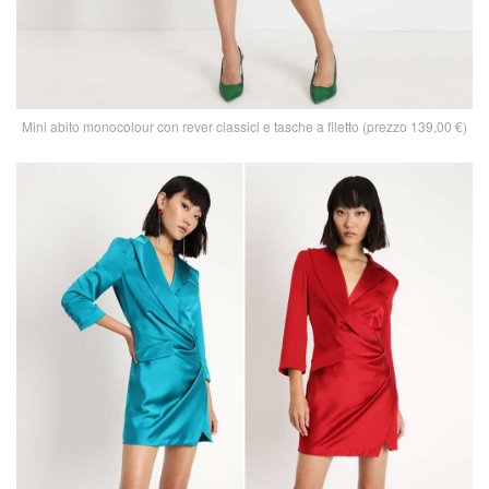
Mini abito monocolour con rever classici e tasche a filetto (prezzo 139,00 €)