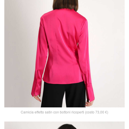
Camicia effetto satin con bottoni ricoperti (costo 73,00 €)