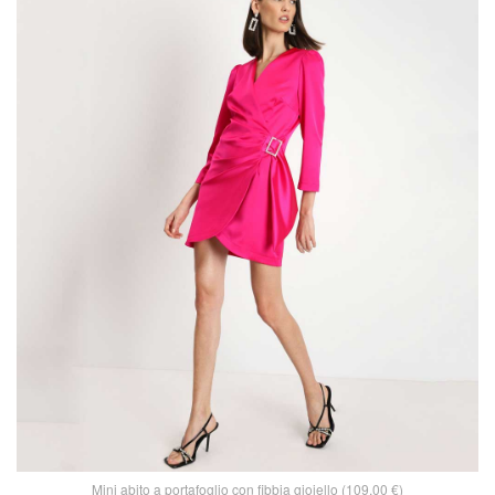
Mini abito a portafoglio con fibbia gioiello (109,00 €)