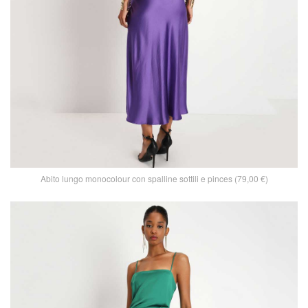
Abito lungo monocolour con spalline sottili e pinces (79,00 €)