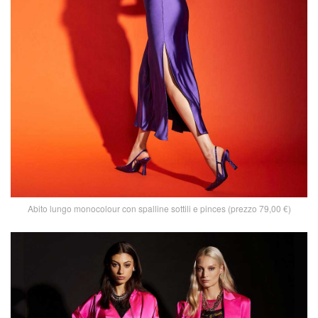
Abito lungo monocolour con spalline sottili e pinces (prezzo 79,00 €)