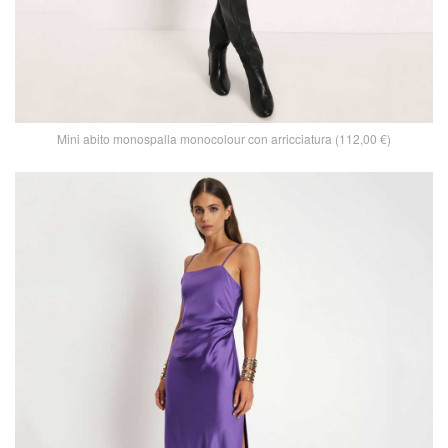
Mini abito monospalla monocolour con arricciatura (112,00 €)