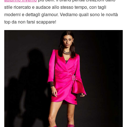
stile ricercato e audace allo stesso tempo, con tagli
moderni e dettagli glamour. Vediamo quali sono le novità
top da non farsi scappare!