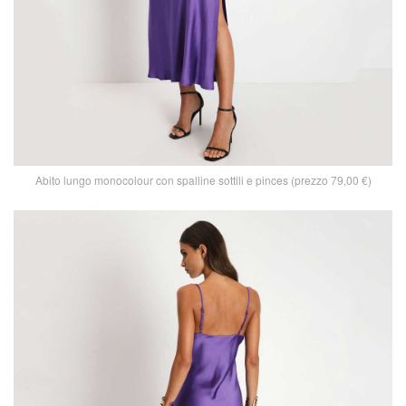
Abito lungo monocolour con spalline sottili e pinces (prezzo 79,00 €)