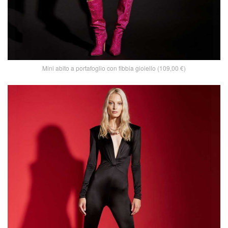
Mini abito a portafoglio con fibbia gioiello (109,00 €)