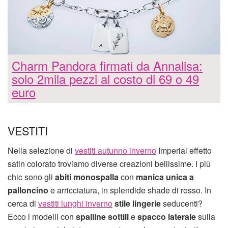
Charm Pandora firmati da Annalisa:
solo 2mila pezzi al costo di 69 o 49
euro
VESTITI
Nella selezione di
vestiti autunno inverno
Imperial effetto
satin colorato troviamo diverse creazioni bellissime. I più
chic sono gli
abiti monospalla
con
manica unica a
palloncino
e arricciatura, in splendide shade di rosso. In
cerca di
vestiti lunghi inverno
stile lingerie
seducenti?
Ecco i modelli con
spalline sottili
e
spacco laterale
sulla