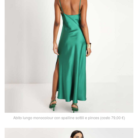
Abito lungo monocolour con spalline sottili e pinces (costo 79,00 €)