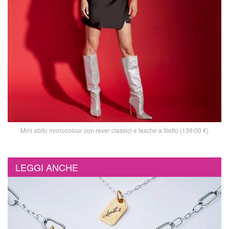
Mini abito monocolour con rever classici e tasche a filetto (139,00 €)
LEGGI ANCHE