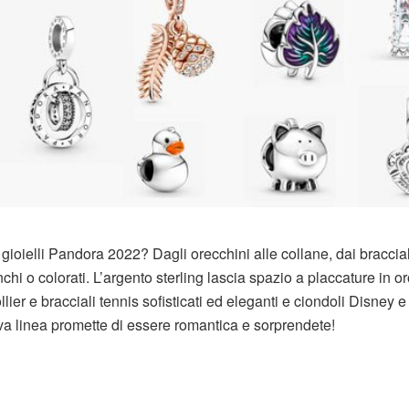
 gioielli Pandora 2022? Dagli orecchini alle collane, dai braccial
chi o colorati. L’argento sterling lascia spazio a placcature in o
lier e bracciali tennis sofisticati ed eleganti e ciondoli Disney 
nuova linea promette di essere romantica e sorprendete!