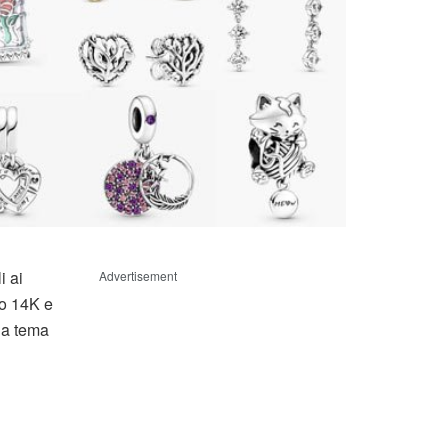
i ai
Advertisement
ro 14K e
e a tema