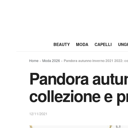
BEAUTY
MODA
CAPELLI
UNG
Home
»
Moda 2026
»
Pandora autunno inverno 2021 2022: col
Pandora autun
collezione e p
12/11/2021