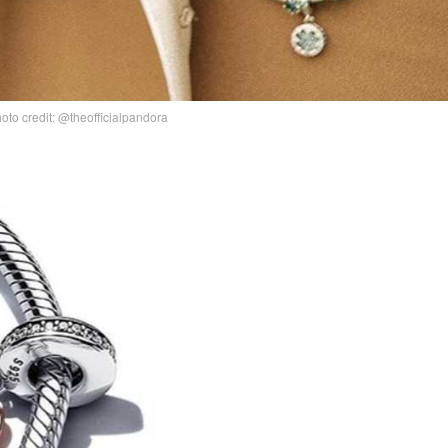
oto credit: @theofficialpandora