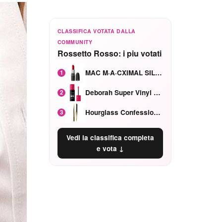
CLASSIFICA VOTATA DALLA
COMMUNITY
Rossetto Rosso: i piu votati
MAC M·A·CXIMAL SILKY MATTE Red Rock mat
1
Deborah Super Vinyl Shake Rosa Ciliegia
2
Hourglass Confession Ricaricabile Ultra Preciso Ad Alta Intensità Secretly Classic Red
3
Vedi la classifica completa
e vota ↓