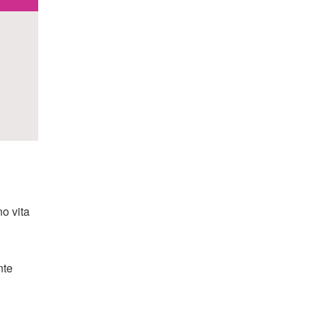
no vita
nte