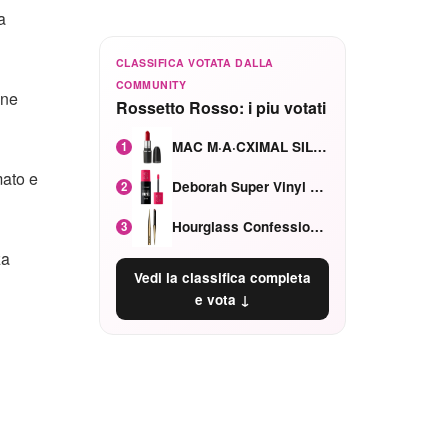
a
CLASSIFICA VOTATA DALLA
COMMUNITY
 ne
Rossetto Rosso: i piu votati
MAC M·A·CXIMAL SILKY MATTE Red Rock mat
1
mato e
Deborah Super Vinyl Shake Rosa Ciliegia
2
Hourglass Confession Ricaricabile Ultra Preciso Ad Alta Intensità Secretly Classic Red
3
za
Vedi la classifica completa
e vota ↓