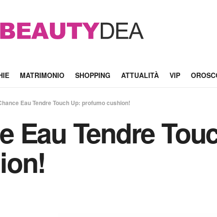
HIE
MATRIMONIO
SHOPPING
ATTUALITÀ
VIP
OROSC
Chance Eau Tendre Touch Up: profumo cushion!
e Eau Tendre Touc
ion!