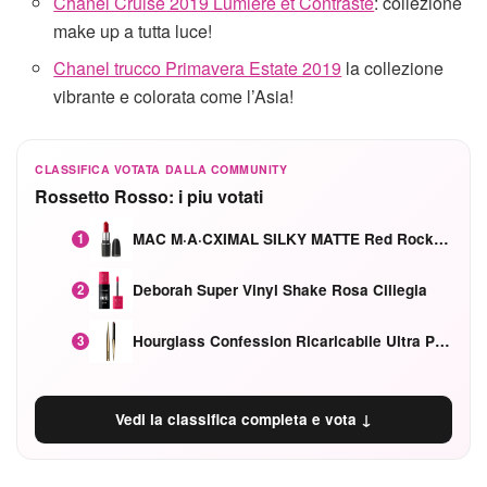
Chanel Cruise 2019 Lumière et Contraste
: collezione
make up a tutta luce!
Chanel trucco Primavera Estate 2019
la collezione
vibrante e colorata come l’Asia!
CLASSIFICA VOTATA DALLA COMMUNITY
Rossetto Rosso: i piu votati
MAC M·A·CXIMAL SILKY MATTE Red Rock mat
1
Deborah Super Vinyl Shake Rosa Ciliegia
2
Hourglass Confession Ricaricabile Ultra Preciso Ad Alta Intensità Secretly Classic Red
3
Vedi la classifica completa e vota ↓