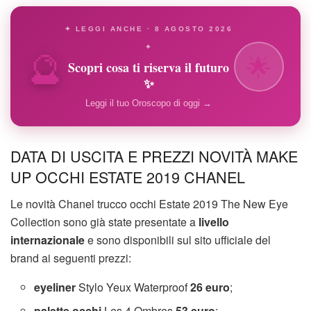
✦ LEGGI ANCHE · 8 AGOSTO 2026
🔮
✦
🌟
Scopri cosa ti riserva il futuro
✨
Leggi il tuo Oroscopo di oggi →
DATA DI USCITA E PREZZI NOVITÀ MAKE
UP OCCHI ESTATE 2019 CHANEL
Le novità Chanel trucco occhi Estate 2019 The New Eye
Collection sono già state presentate a
livello
internazionale
e sono disponibili sul sito ufficiale del
brand ai seguenti prezzi:
eyeliner
Stylo Yeux Waterproof
26 euro
;
palette occhi
Les 4 Ombres
53 euro
;