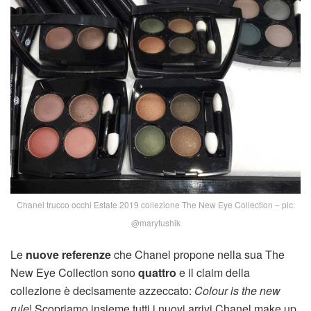
Chanel trucco occhi Estate 2019 collezione The New Eye Collection – pic:
@marytushik
Le
nuove
referenze
che Chanel propone nella sua The
New Eye Collection sono
quattro
e il claim della
collezione è decisamente azzeccato:
Colour is the new
rule
! Scopriamo insieme tutti i nuovi arrivi Chanel make up