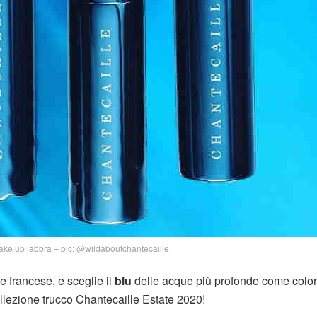
ake up labbra – pic: @wildaboutchantecaille
ile francese, e sceglie il
blu
delle acque più profonde come colo
llezione trucco Chantecaille Estate 2020!