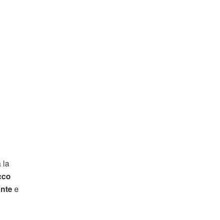
 la
cco
ante
e