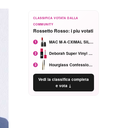
CLASSIFICA VOTATA DALLA
COMMUNITY
Rossetto Rosso: i piu votati
MAC M·A·CXIMAL SILKY MATTE Red Rock mat
1
Deborah Super Vinyl Shake Rosa Ciliegia
2
Hourglass Confession Ricaricabile Ultra Preciso Ad Alta Intensità Secretly Classic Red
3
Vedi la classifica completa
e vota ↓