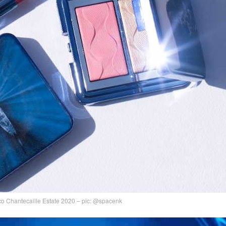
co Chantecaille Estate 2020 – pic: @spacenk