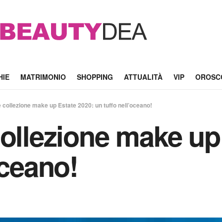
HIE
MATRIMONIO
SHOPPING
ATTUALITÀ
VIP
OROSC
 collezione make up Estate 2020: un tuffo nell’oceano!
collezione make up
oceano!