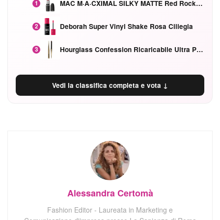
MAC M·A·CXIMAL SILKY MATTE Red Rock mat
1
Deborah Super Vinyl Shake Rosa Ciliegia
2
Hourglass Confession Ricaricabile Ultra Preciso Ad Alta Intensità Secretly Classic Red
3
Vedi la classifica completa e vota ↓
Alessandra Certomà
Fashion Editor - Laureata in Marketing e