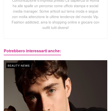
Comunicazione d'impresa presso La Sapienza di Roma
ha alle spalle un percorso come ufficio stampa e social
media manager. Scrive articoli sul tema moda e segue
con molta attenzione le ultime tendenze del mondo Vip.
Fashion addicted, ama lo shopping online e giocare con
outfit tutti diversi!
Potrebbero interessarti anche:
BEAUTY NEWS