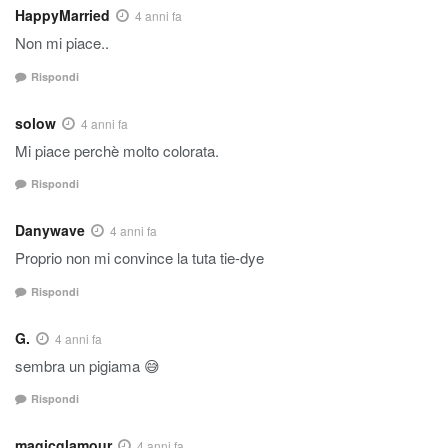
HappyMarried
4 anni fa
Non mi piace..
Rispondi
solow
4 anni fa
Mi piace perchè molto colorata.
Rispondi
Danywave
4 anni fa
Proprio non mi convince la tuta tie-dye
Rispondi
G.
4 anni fa
sembra un pigiama 😅
Rispondi
magicglamour
4 anni fa