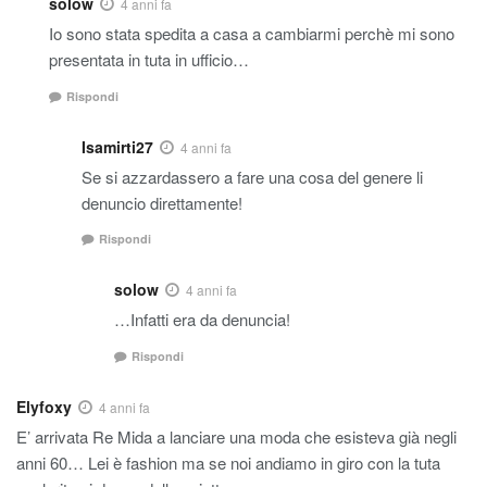
solow
4 anni fa
Io sono stata spedita a casa a cambiarmi perchè mi sono
presentata in tuta in ufficio…
Rispondi
Isamirti27
4 anni fa
Se si azzardassero a fare una cosa del genere li
denuncio direttamente!
Rispondi
solow
4 anni fa
…Infatti era da denuncia!
Rispondi
Elyfoxy
4 anni fa
E’ arrivata Re Mida a lanciare una moda che esisteva già negli
anni 60… Lei è fashion ma se noi andiamo in giro con la tuta