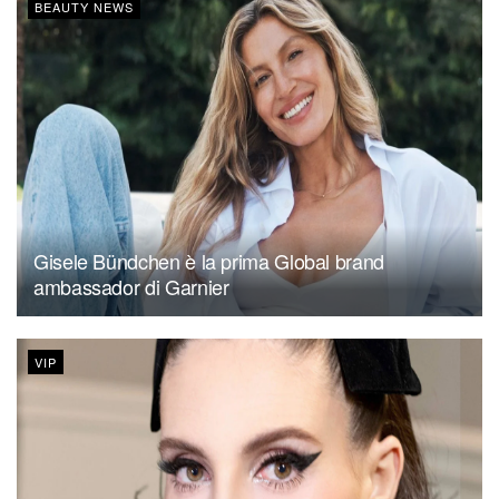
BEAUTY NEWS
Gisele Bündchen è la prima Global brand
ambassador di Garnier
VIP