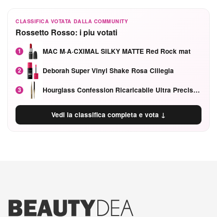
CLASSIFICA VOTATA DALLA COMMUNITY
Rossetto Rosso: i piu votati
MAC M·A·CXIMAL SILKY MATTE Red Rock mat
1
Deborah Super Vinyl Shake Rosa Ciliegia
2
Hourglass Confession Ricaricabile Ultra Preciso Ad Alta Intensità Secretly Classic Red
3
Vedi la classifica completa e vota ↓