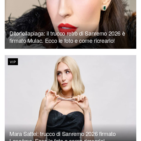
Ditonellapiaga: il trucco retrò di Sanremo 2026 è
firmato Mulac. Ecco le foto e come ricrearlo!
VIP
Mara Sattei: trucco di Sanremo 2026 firmato
Lancôme. Ecco le foto e come ricrearlo!