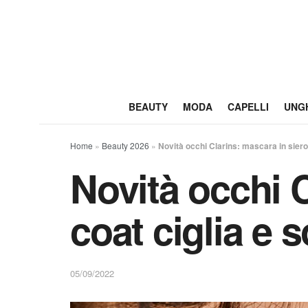
BEAUTY
MODA
CAPELLI
UNG
Home
»
Beauty 2026
»
Novità occhi Clarins: mascara in siero 
Novità occhi C
coat ciglia e 
05/09/2022