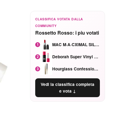
CLASSIFICA VOTATA DALLA
COMMUNITY
Rossetto Rosso: i piu votati
MAC M·A·CXIMAL SILKY MATTE Red Rock mat
1
Deborah Super Vinyl Shake Rosa Ciliegia
2
Hourglass Confession Ricaricabile Ultra Preciso Ad Alta Intensità Secretly Classic Red
3
Vedi la classifica completa
e vota ↓