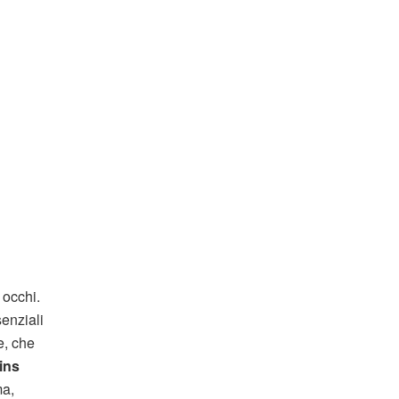
 occhi.
enziali
e, che
ins
ma,