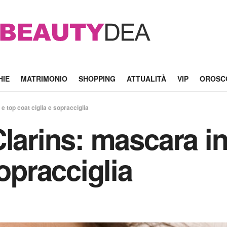
HIE
MATRIMONIO
SHOPPING
ATTUALITÀ
VIP
OROSC
e top coat ciglia e sopracciglia
larins: mascara in
sopracciglia