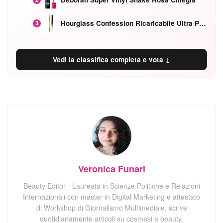
Hourglass Confession Ricaricabile Ultra Preciso Ad Alta Intensità Secretly Classic Red
3
Vedi la classifica completa e vota ↓
Veronica Funari
Beauty Editor - Laureata in Scienze Politiche e Relazioni
Internazionali con master in Digital Marketing e attestato
di Workshop di Giornalismo Multimediale, scrive
quotidianamente articoli su cosmesi e beauty,