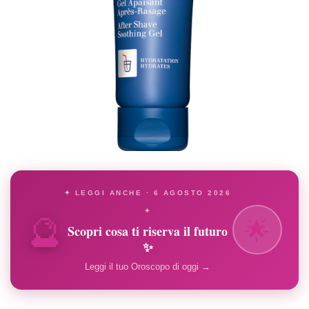
✦ LEGGI ANCHE · 6 AGOSTO 2026
🔮
✦
🌟
Scopri cosa ti riserva il futuro
✨
Leggi il tuo Oroscopo di oggi →