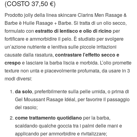
(COSTO 37,50 €)
Prodotto jolly della linea skincare Clarins Men Rasage &
Barbe è Huile Rasage + Barbe. Si tratta di un olio secco,
formulato con
estratto di lentisco e olio di ricino
per
fortificare e ammorbidire il pelo. È studiato per svolgere
un’azione nutriente e lenitiva sulle piccole irritazioni
causate dalla rasatura,
contrastare l’effetto secco e
crespo
e lasciare la barba liscia e morbida. L’olio promette
texture non unta e piacevolmente profumata, da usare in 3
modi diversi:
da solo
, preferibilmente sulla pelle umida, o prima di
Gel Moussant Rasage Idéal, per favorire il passaggio
del rasoio;
come trattamento quotidiano
per la barba,
scaldando qualche goccia tra i palmi delle mani e
applicando per ammorbidire e rivitalizzare;