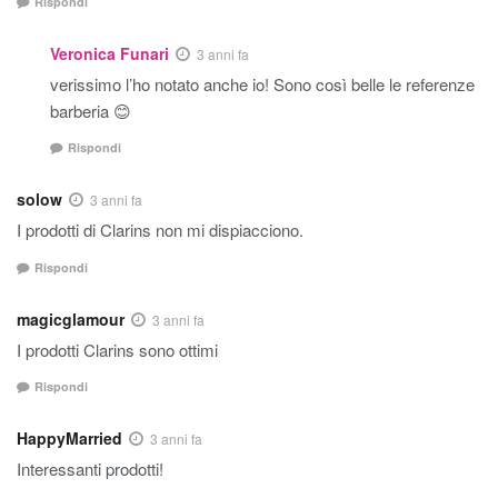
Rispondi
Veronica Funari
3 anni fa
verissimo l’ho notato anche io! Sono così belle le referenze
barberia 😊
Rispondi
solow
3 anni fa
I prodotti di Clarins non mi dispiacciono.
Rispondi
magicglamour
3 anni fa
I prodotti Clarins sono ottimi
Rispondi
HappyMarried
3 anni fa
Interessanti prodotti!