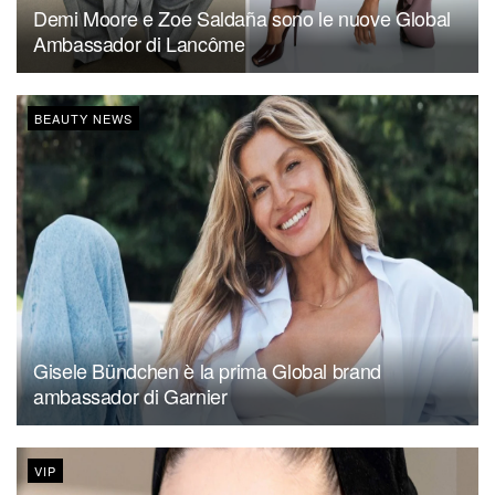
Demi Moore e Zoe Saldaña sono le nuove Global
Ambassador di Lancôme
BEAUTY NEWS
Gisele Bündchen è la prima Global brand
ambassador di Garnier
VIP