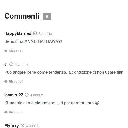
Commenti
9
HappyMarried
3 anni fa
Bellissima ANNE HATHAWAY!
Rispondi
J.
4 anni fa
Può andare bene come tendenza, a condizione di non usare filtri
Rispondi
Isamirti27
4 anni fa
Struccate si ma alcune con filtri per cammuffare 😉
Rispondi
Elyfoxy
4 anni fa