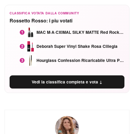
CLASSIFICA VOTATA DALLA COMMUNITY
Rossetto Rosso: i piu votati
MAC M·A·CXIMAL SILKY MATTE Red Rock mat
1
Deborah Super Vinyl Shake Rosa Ciliegia
2
Hourglass Confession Ricaricabile Ultra Preciso Ad Alta Intensità Secretly Classic Red
3
Vedi la classifica completa e vota ↓