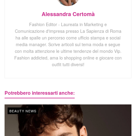
Alessandra Certomà
Fashion Editor - Laureata in Marketing e
Comunicazione d'impresa presso La Sapienza di Roma
ha alle spalle un percorso come ufficio stampa e social
media manager. Scrive articoli sul tema moda e segue
con molta attenzione le ultime tendenze del mondo Vip.
Fashion addicted, ama lo shopping online e giocare con
outfit tutti diversi!
Potrebbero interessarti anche:
BEAUTY NEWS