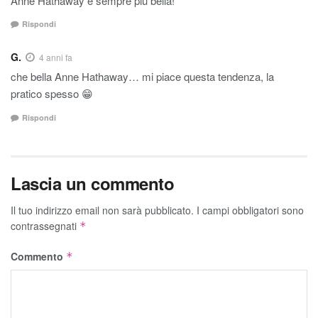
Anne Hathaway è sempre più bella!
Rispondi
G.
4 anni fa
che bella Anne Hathaway… mi piace questa tendenza, la
pratico spesso 😁
Rispondi
Lascia un commento
Il tuo indirizzo email non sarà pubblicato.
I campi obbligatori sono
contrassegnati
*
Commento
*