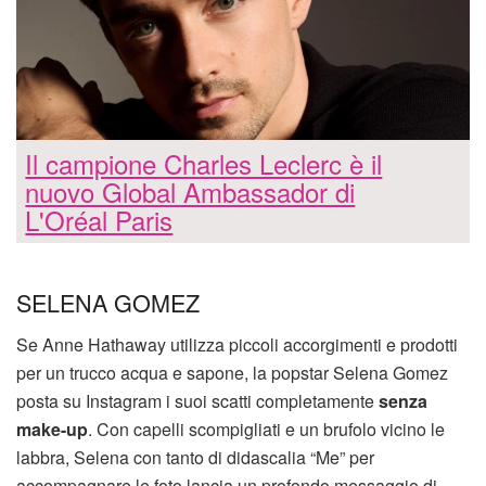
Il campione Charles Leclerc è il
nuovo Global Ambassador di
L'Oréal Paris
SELENA GOMEZ
Se Anne Hathaway utilizza piccoli accorgimenti e prodotti
per un trucco acqua e sapone, la popstar Selena Gomez
posta su Instagram i suoi scatti completamente
senza
make-up
. Con capelli scompigliati e un brufolo vicino le
labbra, Selena con tanto di didascalia “Me” per
accompagnare le foto lancia un profondo messaggio di