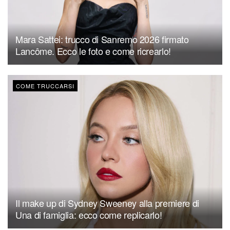
Mara Sattei: trucco di Sanremo 2026 firmato
Lancôme. Ecco le foto e come ricrearlo!
COME TRUCCARSI
Il make up di Sydney Sweeney alla premiere di
Una di famiglia: ecco come replicarlo!