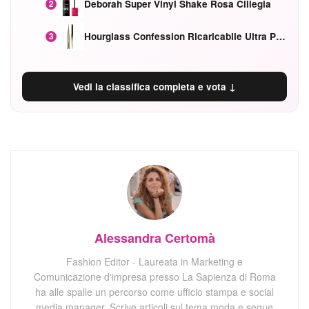
Deborah Super Vinyl Shake Rosa Ciliegia
2
Hourglass Confession Ricaricabile Ultra Preciso Ad Alta Intensità Secretly Classic Red
3
Vedi la classifica completa e vota ↓
Alessandra Certomà
Fashion Editor - Laureata in Marketing e
Comunicazione d'impresa presso La Sapienza di Roma
ha alle spalle un percorso come ufficio stampa e social
media manager. Scrive articoli sul tema moda e segue