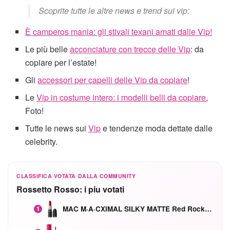
Scoprite tutte le altre news e trend sui vip:
È camperos mania: gli stivali texani amati dalle Vip!
Le più belle
acconciature con trecce delle Vip
: da
copiare per l’estate!
Gli
accessori per capelli delle Vip da copiare
!
Le
Vip in costume intero: i modelli belli da copiare
,
Foto!
Tutte le news sui
Vip
e tendenze moda dettate dalle
celebrity.
CLASSIFICA VOTATA DALLA COMMUNITY
Rossetto Rosso: i piu votati
MAC M·A·CXIMAL SILKY MATTE Red Rock mat
1