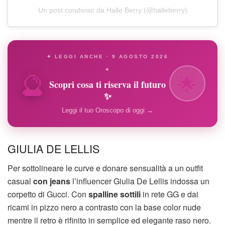
Un post condiviso da Halle Berry (@halleberry)
✦ LEGGI ANCHE · 9 AGOSTO 2026
🔮
✦
🌟
Scopri cosa ti riserva il futuro
✨
Leggi il tuo Oroscopo di oggi →
GIULIA DE LELLIS
Per sottolineare le curve e donare sensualità a un outfit
casual
con jeans
l’influencer Giulia De Lellis indossa un
corpetto di Gucci. Con
spalline sottili
in rete GG e dai
ricami in pizzo nero a contrasto con la base color nude
mentre il retro è rifinito in semplice ed elegante raso nero.