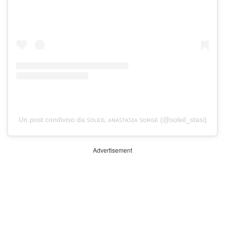
Un post condiviso da ꜱᴏʟᴇɪʟ ᴀɴᴀꜱᴛᴀꜱɪᴀ ꜱᴏʀɢᴇ (@soleil_stasi)
Advertisement