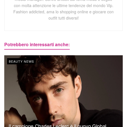
con molta attenzione le ultime tendenze del mondo Vip.
Fashion addicted, ama lo shopping online e giocare con
outfit tutti diversi!
Potrebbero interessarti anche:
BEAUTY NEWS
Il campione Charles Leclerc è il nuovo Global