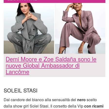
Demi Moore e Zoe Saldaña sono le
nuove Global Ambassador di
Lancôme
SOLEIL STASI
Dal candore del bianco alla sensualità del
nero
scelto
dalla show girl Solei Stasi. Il corsetto della Vip
con ricami