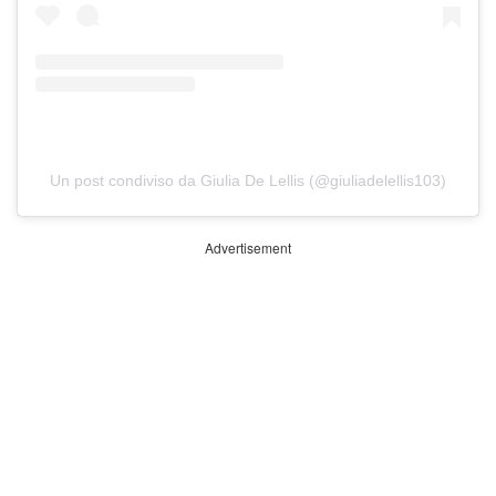
Un post condiviso da Giulia De Lellis (@giuliadelellis103)
Advertisement