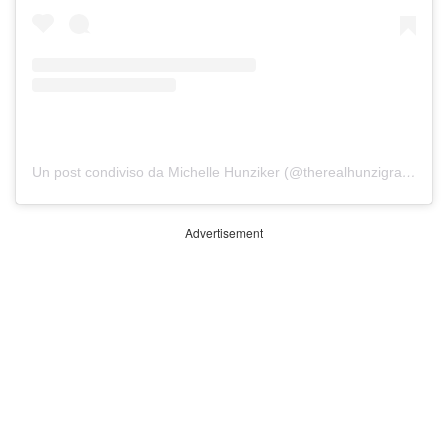
Un post condiviso da Michelle Hunziker (@therealhunzigram)
Advertisement