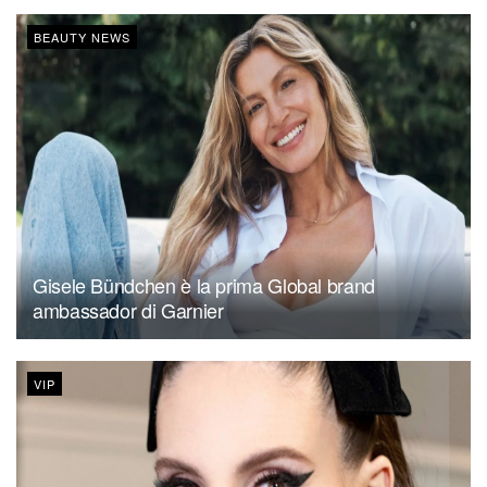
BEAUTY NEWS
Gisele Bündchen è la prima Global brand
ambassador di Garnier
VIP