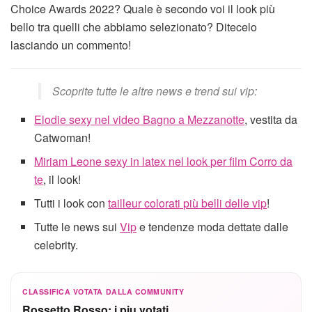
Choice Awards 2022? Quale è secondo voi il look più
bello tra quelli che abbiamo selezionato? Ditecelo
lasciando un commento!
Scoprite tutte le altre news e trend sui vip:
Elodie sexy nel video Bagno a Mezzanotte
, vestita da
Catwoman!
Miriam Leone sexy in latex nel look per film Corro da
te
, il look!
Tutti i look con
tailleur colorati più belli delle vip
!
Tutte le news sui
Vip
e tendenze moda dettate dalle
celebrity.
CLASSIFICA VOTATA DALLA COMMUNITY
Rossetto Rosso: i piu votati