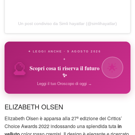
Un post condiviso da Simli hayatlar (@simlihayatlar)
✦ LEGGI ANCHE · 9 AGOSTO 2026
🔮
✦
🌟
Scopri cosa ti riserva il futuro
✨
Leggi il tuo Oroscopo di oggi →
ELIZABETH OLSEN
Elizabeth Olsen è apparsa alla 27ª edizione dei Critics’
Choice Awards 2022 indossando una splendida tuta
in
velluto
color rosso cremisi. Il design è elegante e ricercato