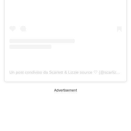
Un post condiviso da Scarlett & Lizzie source 🤍 (@scarlizziesource)
Advertisement