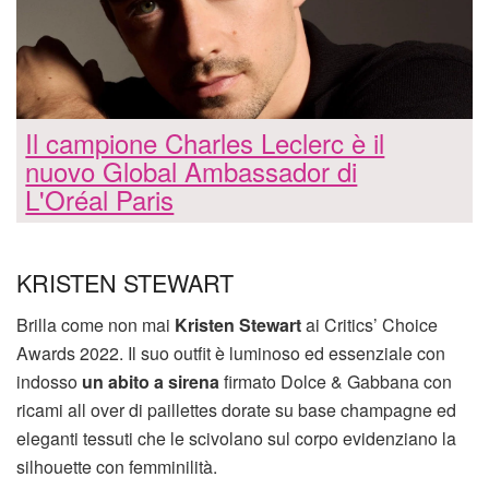
Il campione Charles Leclerc è il
nuovo Global Ambassador di
L'Oréal Paris
KRISTEN STEWART
Brilla come non mai
Kristen Stewart
ai Critics’ Choice
Awards 2022. Il suo outfit è luminoso ed essenziale con
indosso
un abito a sirena
firmato Dolce & Gabbana con
ricami all over di paillettes dorate su base champagne ed
eleganti tessuti che le scivolano sul corpo evidenziano la
silhouette con femminilità.