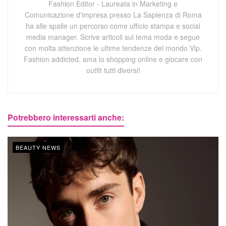
Fashion Editor - Laureata in Marketing e
Comunicazione d'impresa presso La Sapienza di Roma
ha alle spalle un percorso come ufficio stampa e social
media manager. Scrive articoli sul tema moda e segue
con molta attenzione le ultime tendenze del mondo Vip.
Fashion addicted, ama lo shopping online e giocare con
outfit tutti diversi!
Potrebbero interessarti anche:
BEAUTY NEWS