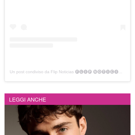
Un post condiviso da Flip Noticias 🅕🅛🅘🅟 🅝🅞🅣🅘🅒🅘🅐🅢🧬 (@flipnoticias)
LEGGI ANCHE