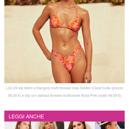
LULUS top bikini a triangolo multi floreale rosa Golden Coast Cutie (prezzo
56,00 €) e slip con stampa floreale multicolore Nova Pink (costo 49,00 €)
LEGGI ANCHE