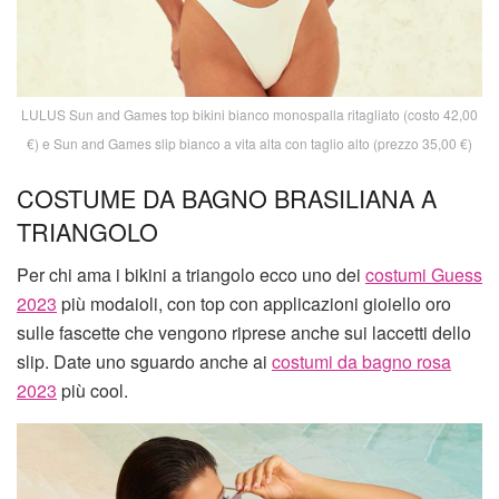
LULUS Sun and Games top bikini bianco monospalla ritagliato (costo 42,00
€) e Sun and Games slip bianco a vita alta con taglio alto (prezzo 35,00 €)
COSTUME DA BAGNO BRASILIANA A
TRIANGOLO
Per chi ama i bikini a triangolo ecco uno dei
costumi Guess
2023
più modaioli, con top con applicazioni gioiello oro
sulle fascette che vengono riprese anche sui laccetti dello
slip. Date uno sguardo anche ai
costumi da bagno rosa
2023
più cool.