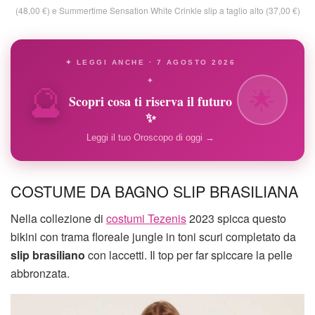
(48,00 €) e Summertime Sensation White Crinkle slip a taglio alto (37,00 €)
✦ LEGGI ANCHE · 7 AGOSTO 2026
🔮
✦
🌟
Scopri cosa ti riserva il futuro
✨
Leggi il tuo Oroscopo di oggi →
COSTUME DA BAGNO SLIP BRASILIANA
Nella collezione di
costumi Tezenis
2023 spicca questo
bikini con trama floreale jungle in toni scuri completato da
slip brasiliano
con laccetti. Il top per far spiccare la pelle
abbronzata.