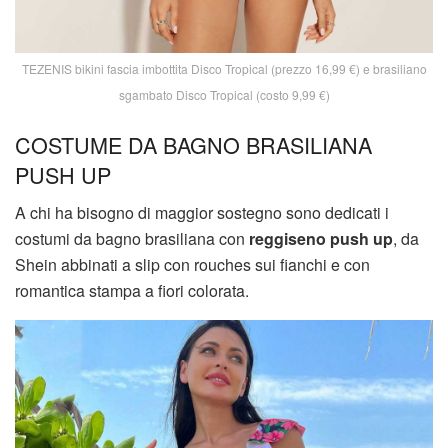
TEZENIS bikini fascia imbottita Disco Tropical (prezzo 16,99 €) e brasiliano
sgambato Disco Tropical (costo 9,99 €)
COSTUME DA BAGNO BRASILIANA
PUSH UP
A chi ha bisogno di maggior sostegno sono dedicati i
costumi da bagno brasiliana con
reggiseno push up
, da
Shein abbinati a slip con rouches sui fianchi e con
romantica stampa a fiori colorata.