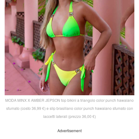
MODA MINX X AMBER JEPSON top bikini a triangolo color punch hawaiano
sfumato (costo 36,99 €) e slip brasiliano color punch hawaiano sfumato con
laccetti laterali (prezzo 36,00 €)
Advertisement