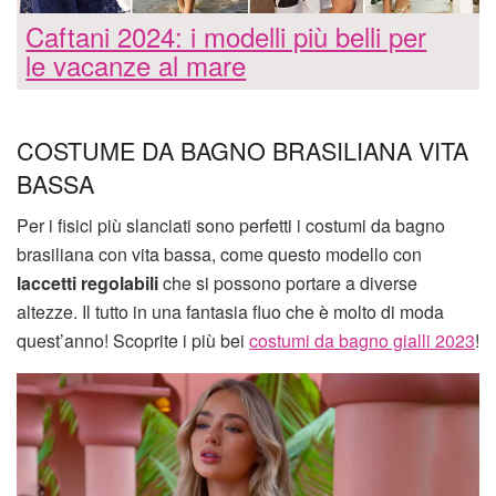
Caftani 2024: i modelli più belli per
le vacanze al mare
COSTUME DA BAGNO BRASILIANA VITA
BASSA
Per i fisici più slanciati sono perfetti i costumi da bagno
brasiliana con vita bassa, come questo modello con
laccetti regolabili
che si possono portare a diverse
altezze. Il tutto in una fantasia fluo che è molto di moda
quest’anno! Scoprite i più bei
costumi da bagno gialli 2023
!