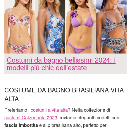
Costumi da bagno bellissimi 2024: i
modelli più chic dell'estate
COSTUME DA BAGNO BRASILIANA VITA
ALTA
Preferiamo i
costumi a vita alta
? Nella collezione di
costumi Calzedonia 2023
troviamo eleganti modelli con
fascia imbottita
e slip brasiliana alto, perfetto per