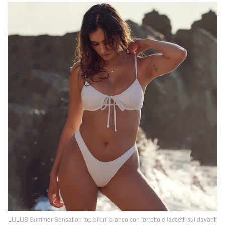
LULUS Summer Sensation top bikini bianco con ferretto e laccetti sul davanti