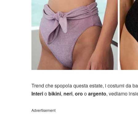
Trend che spopola questa estate, i costumi da bag
Interi
o
bikini
,
neri
,
oro
o
argento
, vediamo insi
Advertisement