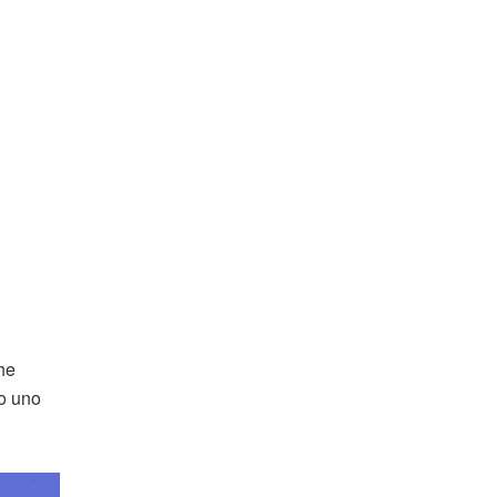
che
co uno