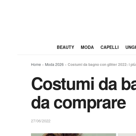
BEAUTY
MODA
CAPELLI
UNG
Home
»
Moda 2026
»
Costumi da bagno con glitter 2022: i più
Costumi da bag
da comprare
27/06/2022