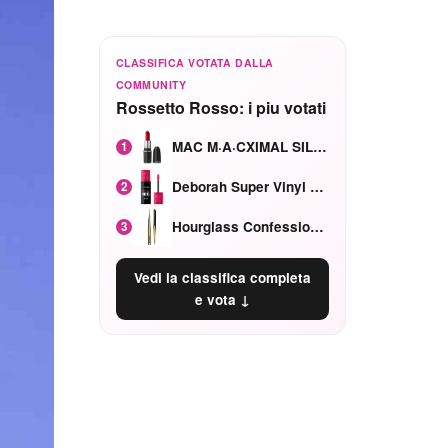
CLASSIFICA VOTATA DALLA
COMMUNITY
Rossetto Rosso: i piu votati
MAC M·A·CXIMAL SILKY MATTE Red Rock mat
1
Deborah Super Vinyl Shake Rosa Ciliegia
2
Hourglass Confession Ricaricabile Ultra Preciso Ad Alta Intensità Secretly Classic Red
3
Vedi la classifica completa
e vota ↓