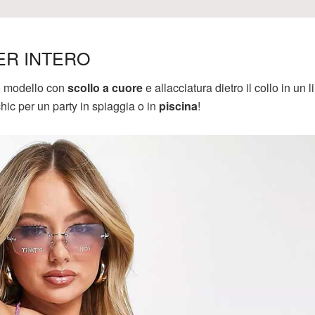
ER INTERO
co modello con
scollo a cuore
e allacciatura dietro il collo in un li
hic per un party in spiaggia o in
piscina
!