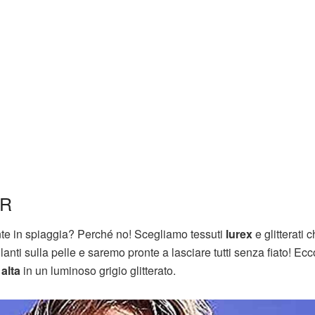
ER
nte in spiaggia? Perché no! Scegliamo tessuti
lurex
e glitterati 
llanti sulla pelle e saremo pronte a lasciare tutti senza fiato! Ec
 alta
in un luminoso grigio glitterato.