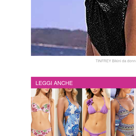
TINFREY Bikini da donna 
LEGGI ANCHE