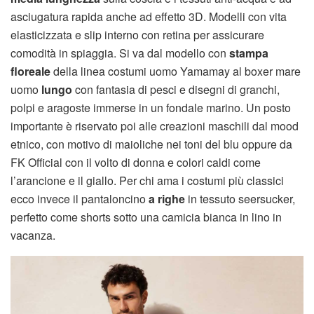
asciugatura rapida anche ad effetto 3D. Modelli con vita
elasticizzata e slip interno con retina per assicurare
comodità in spiaggia. Si va dal modello con
stampa
floreale
della linea costumi uomo Yamamay al boxer mare
uomo
lungo
con fantasia di pesci e disegni di granchi,
polpi e aragoste immerse in un fondale marino. Un posto
importante è riservato poi alle creazioni maschili dal mood
etnico, con motivo di maioliche nei toni del blu oppure da
FK Official con il volto di donna e colori caldi come
l’arancione e il giallo. Per chi ama i costumi più classici
ecco invece il pantaloncino
a righe
in tessuto seersucker,
perfetto come shorts sotto una camicia bianca in lino in
vacanza.