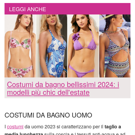
LEGGI ANCHE
Costumi da bagno bellissimi 2024: i
modelli più chic dell'estate
COSTUMI DA BAGNO UOMO
I
costumi
da uomo 2023 si caratterizzano per il
taglio a
media lunghezza
sulla coscia e i tessuti anti-acqua e ad