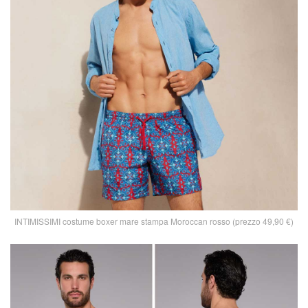
INTIMISSIMI costume boxer mare stampa Moroccan rosso (prezzo 49,90 €)