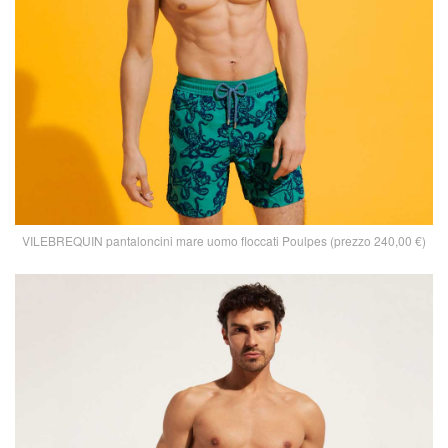
VILEBREQUIN pantaloncini mare uomo floccati Poulpes (prezzo 240,00 €)