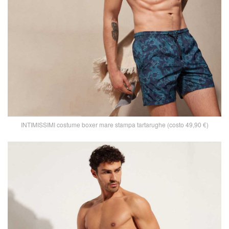
INTIMISSIMI costume boxer mare stampa tartarughe (costo 49,90 €)