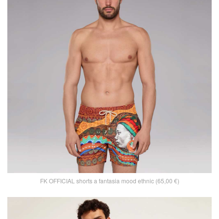
FK OFFICIAL shorts a fantasia mood ethnic (65,00 €)