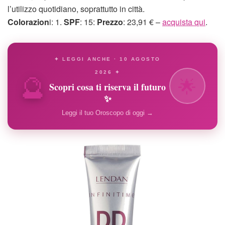
l’utilizzo quotidiano, soprattutto in città.
Colorazion
i: 1.
SPF
: 15:
Prezzo
: 23,91 € –
acquista qui
.
✦ LEGGI ANCHE · 10 AGOSTO
🔮
2026 ✦
🌟
Scopri cosa ti riserva il futuro
✨
Leggi il tuo Oroscopo di oggi →