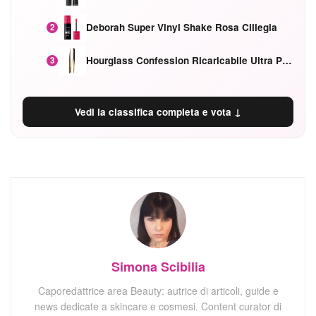
Deborah Super Vinyl Shake Rosa Ciliegia
2
Hourglass Confession Ricaricabile Ultra Preciso Ad Alta Intensità Secretly Classic Red
3
Vedi la classifica completa e vota ↓
Simona Scibilia
Caporedattrice area Beauty: autrice di articoli, guide e
news dedicate a skincare e cosmesi. Content curator di