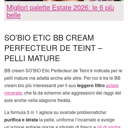
Migliori palette Estate 2026: le 6 più
belle
SO’BIO ETIC BB CREAM
PERFECTEUR DE TEINT –
PELLI MATURE
BB cream SO’BIO Etic Perfecteur de Teint è indicata per le
pelli mature ma adatta anche alle altre. Per noi è tra le BB
cream bio più interessanti per il suo
leggero filtro
solare
minerale
, che fa da schermo alle aggressioni dei raggi del
sole anche nella stagione fredda.
La formula 5 in 1 agisce su svariate problematiche:
purifica e idrata
la pelle, uniforma l’incarnato e svolge
un’azione antiage grazie a idrolato di ibisco e
oli di jojoba
,