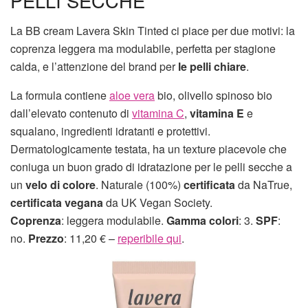
PELLI SECCHE
La BB cream Lavera Skin Tinted ci piace per due motivi: la
coprenza leggera ma modulabile, perfetta per stagione
calda, e l’attenzione del brand per
le pelli chiare
.
La formula contiene
aloe vera
bio, olivello spinoso bio
dall’elevato contenuto di
vitamina C
,
vitamina E
e
squalano, ingredienti idratanti e protettivi.
Dermatologicamente testata, ha un texture piacevole che
coniuga un buon grado di idratazione per le pelli secche a
un
velo di colore
. Naturale (100%)
certificata
da NaTrue,
certificata vegana
da UK Vegan Society.
Coprenza
: leggera modulabile.
Gamma colori
: 3.
SPF
:
no.
Prezzo
: 11,20 € –
reperibile qui
.