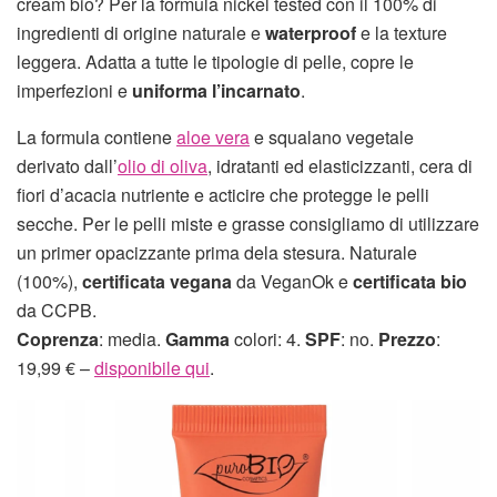
cream bio? Per la formula nickel tested con il 100% di
ingredienti di origine naturale e
waterproof
e la texture
leggera. Adatta a tutte le tipologie di pelle, copre le
imperfezioni e
uniforma l’incarnato
.
La formula contiene
aloe vera
e squalano vegetale
derivato dall’
olio di oliva
, idratanti ed elasticizzanti, cera di
fiori d’acacia nutriente e acticire che protegge le pelli
secche. Per le pelli miste e grasse consigliamo di utilizzare
un primer opacizzante prima dela stesura. Naturale
(100%),
certificata vegana
da VeganOk e
certificata bio
da CCPB.
Coprenza
: media.
Gamma
colori: 4.
SPF
: no.
Prezzo
:
19,99 € –
disponibile qui
.