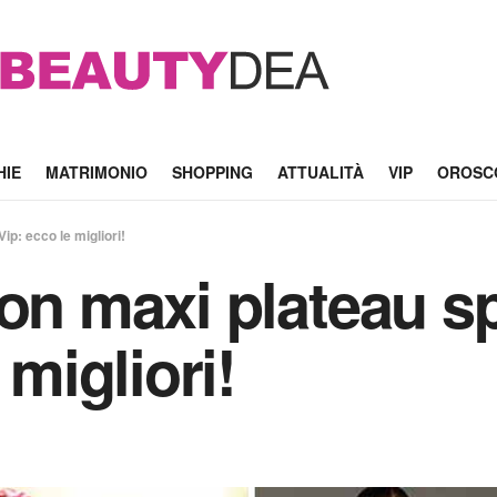
HIE
MATRIMONIO
SHOPPING
ATTUALITÀ
VIP
OROSC
ip: ecco le migliori!
con maxi plateau s
 migliori!