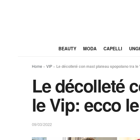
BEAUTY
MODA
CAPELLI
UNG
Home
»
VIP
»
Le décolleté con maxi plateau spopolano tra le V
Le décolleté 
le Vip: ecco le
09/03/2022