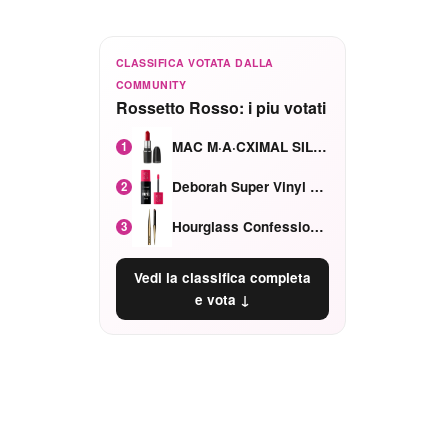
CLASSIFICA VOTATA DALLA
COMMUNITY
Rossetto Rosso: i piu votati
MAC M·A·CXIMAL SILKY MATTE Red Rock mat
1
Deborah Super Vinyl Shake Rosa Ciliegia
2
Hourglass Confession Ricaricabile Ultra Preciso Ad Alta Intensità Secretly Classic Red
3
Vedi la classifica completa
e vota ↓