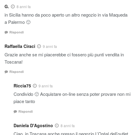
G.
8 anni fa
in Sicilia hanno da poco aperto un altro negozio in via Maqueda
a Palermo 🙂
Rispondi
Raffaella Ciraci
9 anni fa
Grazie anche se mi piacerebbe ci fossero più punti vendita in
Toscana!
Rispondi
Riccia75
9 anni fa
Condivido 🙁 Acquistare on-line senza poter provare non mi
piace tanto
Rispondi
Daniela D'Agostino
8 anni fa
Ciao, in Toscana anche presso il negozio L’Oréal dell’outlet