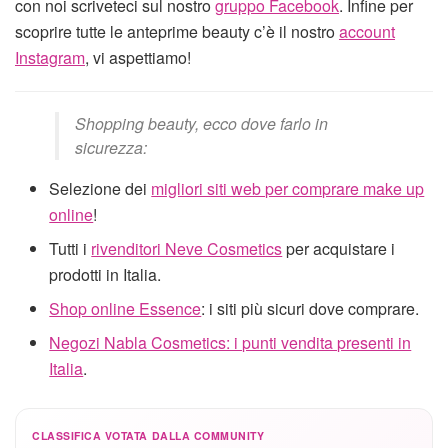
con noi scriveteci sul nostro
gruppo Facebook
. Infine per
scoprire tutte le anteprime beauty c’è il nostro
account
Instagram
, vi aspettiamo!
Shopping beauty, ecco dove farlo in
sicurezza:
Selezione dei
migliori siti web per comprare make up
online
!
Tutti i
rivenditori Neve Cosmetics
per acquistare i
prodotti in Italia.
Shop online Essence
: i siti più sicuri dove comprare.
Negozi Nabla Cosmetics: i punti vendita presenti in
Italia
.
CLASSIFICA VOTATA DALLA COMMUNITY