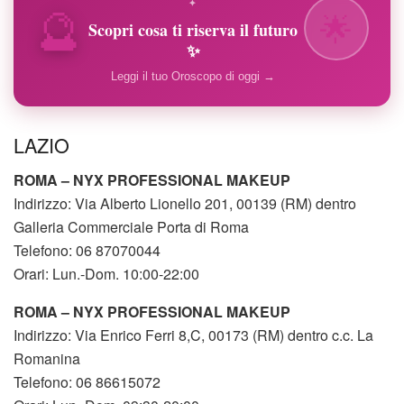
🔮
✦
🌟
Scopri cosa ti riserva il futuro
✨
Leggi il tuo Oroscopo di oggi →
LAZIO
ROMA – NYX PROFESSIONAL MAKEUP
Indirizzo: Via Alberto Lionello 201, 00139 (RM) dentro
Galleria Commerciale Porta di Roma
Telefono: 06 87070044
Orari: Lun.-Dom. 10:00-22:00
ROMA – NYX PROFESSIONAL MAKEUP
Indirizzo: Via Enrico Ferri 8,C, 00173 (RM) dentro c.c. La
Romanina
Telefono: 06 86615072