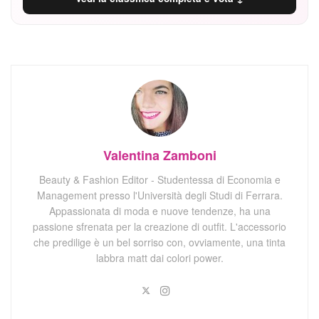
Valentina Zamboni
Beauty & Fashion Editor - Studentessa di Economia e
Management presso l'Università degli Studi di Ferrara.
Appassionata di moda e nuove tendenze, ha una
passione sfrenata per la creazione di outfit. L'accessorio
che predilige è un bel sorriso con, ovviamente, una tinta
labbra matt dai colori power.