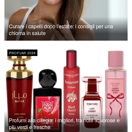
Curare i capelli dopo l’estate: i consigli per una
chioma in salute
PROFUMI 2026
Profumi alla ciliegia: i migliori, tra note liquorose e
più verdi e fresche