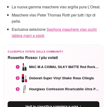
La nuova gamma maschere viso argilla pura L’Oreal.
Maschere viso Peter Thomas Roth per tutti i tipi di
pelle.
Esclusiva selezione
Sephora maschere viso occhi
labbra mani e piedi
.
CLASSIFICA VOTATA DALLA COMMUNITY
Rossetto Rosso: i piu votati
MAC M·A·CXIMAL SILKY MATTE Red Rock mat
1
Deborah Super Vinyl Shake Rosa Ciliegia
2
Hourglass Confession Ricaricabile Ultra Preciso Ad Alta Intensità Secretly Classic Red
3
Vedi la classifica completa e vota ↓