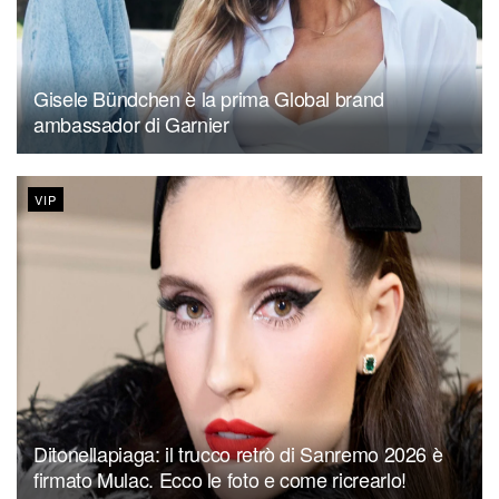
Gisele Bündchen è la prima Global brand
ambassador di Garnier
VIP
Ditonellapiaga: il trucco retrò di Sanremo 2026 è
firmato Mulac. Ecco le foto e come ricrearlo!