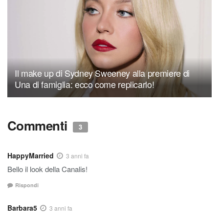
Il make up di Sydney Sweeney alla premiere di
Una di famiglia: ecco come replicarlo!
Commenti
3
HappyMarried
3 anni fa
Bello il look della Canalis!
Rispondi
Barbara5
3 anni fa