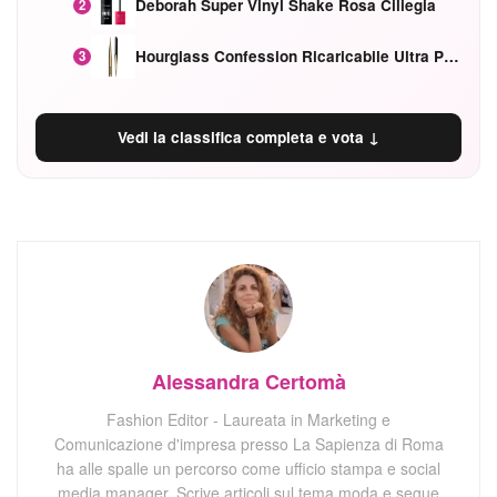
Deborah Super Vinyl Shake Rosa Ciliegia
2
Hourglass Confession Ricaricabile Ultra Preciso Ad Alta Intensità Secretly Classic Red
3
Vedi la classifica completa e vota ↓
Alessandra Certomà
Fashion Editor - Laureata in Marketing e
Comunicazione d'impresa presso La Sapienza di Roma
ha alle spalle un percorso come ufficio stampa e social
media manager. Scrive articoli sul tema moda e segue