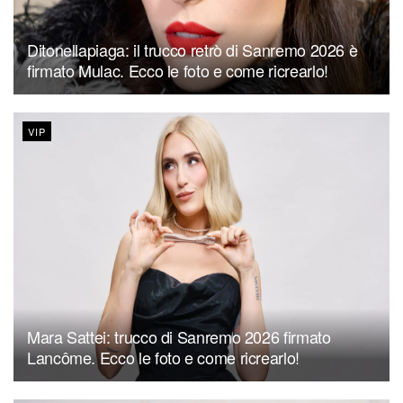
Ditonellapiaga: il trucco retrò di Sanremo 2026 è
firmato Mulac. Ecco le foto e come ricrearlo!
VIP
Mara Sattei: trucco di Sanremo 2026 firmato
Lancôme. Ecco le foto e come ricrearlo!