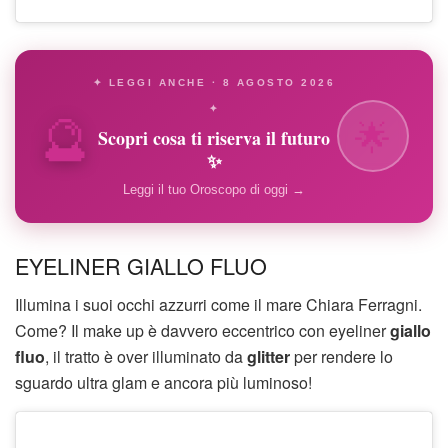
✦ LEGGI ANCHE · 8 AGOSTO 2026
🔮
✦
🌟
Scopri cosa ti riserva il futuro
✨
Leggi il tuo Oroscopo di oggi →
EYELINER GIALLO FLUO
Illumina i suoi occhi azzurri come il mare Chiara Ferragni.
Come? Il make up è davvero eccentrico con eyeliner
giallo
fluo
, il tratto è over illuminato da
glitter
per rendere lo
sguardo ultra glam e ancora più luminoso!