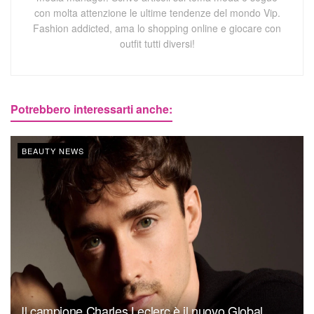
con molta attenzione le ultime tendenze del mondo Vip.
Fashion addicted, ama lo shopping online e giocare con
outfit tutti diversi!
Potrebbero interessarti anche:
BEAUTY NEWS
Il campione Charles Leclerc è il nuovo Global