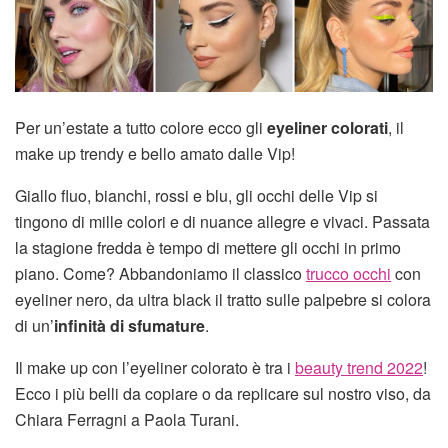
Per un’estate a tutto colore ecco gli
eyeliner colorati
, il
make up trendy e bello amato dalle Vip!
Giallo fluo, bianchi, rossi e blu, gli occhi delle Vip si
tingono di mille colori e di nuance allegre e vivaci. Passata
la stagione fredda è tempo di mettere gli occhi in primo
piano. Come? Abbandoniamo il classico
trucco occhi
con
eyeliner nero, da ultra black il tratto sulle palpebre si colora
di un’
infinità di sfumature
.
Il make up con l’eyeliner colorato è tra i
beauty trend 2022
!
Ecco i più belli da copiare o da replicare sul nostro viso, da
Chiara Ferragni a Paola Turani.