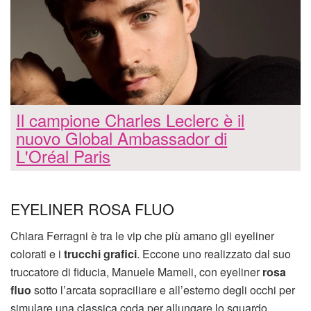
Il campione Charles Leclerc è il
nuovo Global Ambassador di
L'Oréal Paris
EYELINER ROSA FLUO
Chiara Ferragni è tra le vip che più amano gli eyeliner
colorati e i
trucchi grafici
. Eccone uno realizzato dal suo
truccatore di fiducia, Manuele Mameli, con eyeliner
rosa
fluo
sotto l’arcata sopraciliare e all’esterno degli occhi per
simulare una classica coda per allungare lo sguardo.