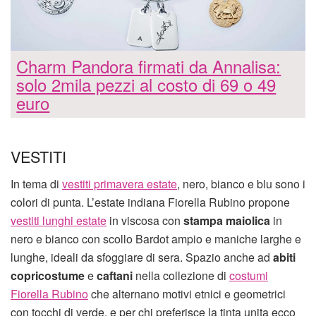
Charm Pandora firmati da Annalisa:
solo 2mila pezzi al costo di 69 o 49
euro
VESTITI
In tema di
vestiti primavera estate
, nero, bianco e blu sono i
colori di punta. L’estate indiana Fiorella Rubino propone
vestiti lunghi estate
in viscosa con
stampa maiolica
in
nero e bianco con scollo Bardot ampio e maniche larghe e
lunghe, ideali da sfoggiare di sera. Spazio anche ad
abiti
copricostume
e
caftani
nella collezione di
costumi
Fiorella Rubino
che alternano motivi etnici e geometrici
con tocchi di verde, e per chi preferisce la tinta unita ecco