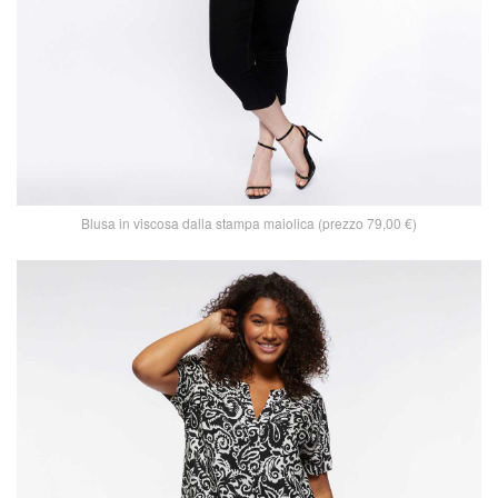
Blusa in viscosa dalla stampa maiolica (prezzo 79,00 €)