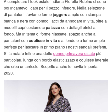
A completare i look estate indiana Fiorella Rubino ci sono
poi incantevoli capi per il pezzo inferiore. Nella selezione
di pantaloni troviamo forme
joggers
ampie con stampa
bianca e nera con comodi lacci da annodare in vita, oltre a
modelli copricostume
a palazzo
con dettagli etnici al
fondo. Ma in tema di forme rilassate, spazio anche a
pantaloni con
coulisse in vita
e al fondo e a forme ampie
perfette per lasciare in primo piano i nostri sandali preferiti.
Si fa notare infine una delle
gonne primavera estate
più
particolari, lunga con bordo elasticizzato e coulisse laterale
che crea un arriccio. Scoprite anche le novità Imperial
2023.