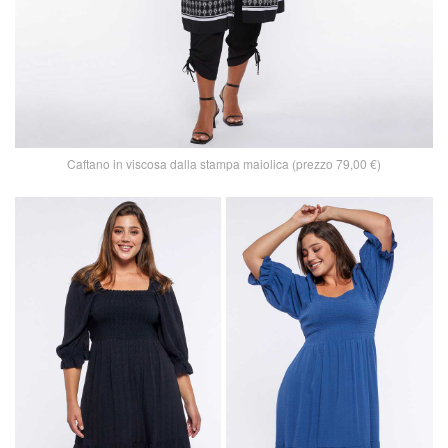
Caftano in viscosa dalla stampa maiolica (prezzo 79,00 €)