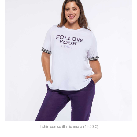
T-shirt con scritta ricamata (49,00 €)