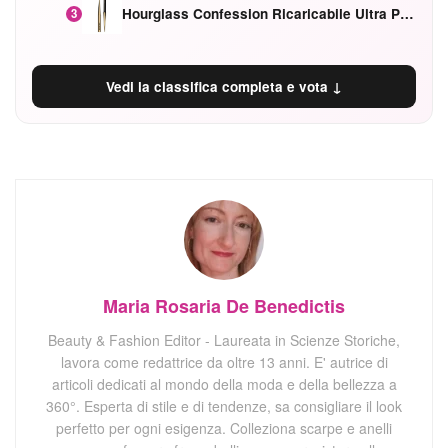
Hourglass Confession Ricaricabile Ultra Preciso Ad Alta Intensità Secretly Classic Red
3
Vedi la classifica completa e vota ↓
Maria Rosaria De Benedictis
Beauty & Fashion Editor - Laureata in Scienze Storiche,
lavora come redattrice da oltre 13 anni. E' autrice di
articoli dedicati al mondo della moda e della bellezza a
360°. Esperta di stile e di tendenze, sa consigliare il look
perfetto per ogni esigenza. Colleziona scarpe e anelli