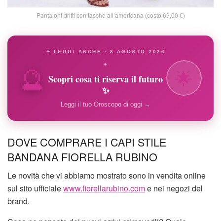
Pantaloni dritti con tasche all’americana (costo 69,00 €)
✦ LEGGI ANCHE · 8 AGOSTO 2026
🔮
✦
🌟
Scopri cosa ti riserva il futuro
✨
Leggi il tuo Oroscopo di oggi →
DOVE COMPRARE I CAPI STILE
BANDANA FIORELLA RUBINO
Le novità che vi abbiamo mostrato sono in vendita online
sul sito ufficiale
www.fiorellarubino.com
e nei negozi del
brand.