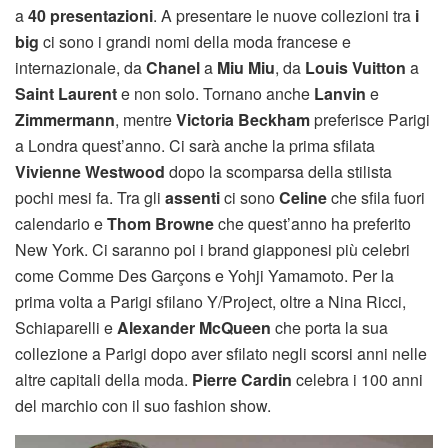
a
40 presentazioni
. A presentare le nuove collezioni tra
i
big
ci sono i grandi nomi della moda francese e
internazionale, da
Chanel
a
Miu Miu
, da
Louis Vuitton
a
Saint Laurent
e non solo. Tornano anche
Lanvin
e
Zimmermann
, mentre
Victoria Beckham
preferisce Parigi
a Londra quest’anno. Ci sarà anche la prima sfilata
Vivienne Westwood
dopo la scomparsa della stilista
pochi mesi fa. Tra gli
assenti
ci sono
Celine
che sfila fuori
calendario e
Thom Browne
che quest’anno ha preferito
New York. Ci saranno poi i brand giapponesi più celebri
come Comme Des Garçons e Yohji Yamamoto. Per la
prima volta a Parigi sfilano Y/Project, oltre a Nina Ricci,
Schiaparelli e
Alexander McQueen
che porta la sua
collezione a Parigi dopo aver sfilato negli scorsi anni nelle
altre capitali della moda.
Pierre Cardin
celebra i 100 anni
del marchio con il suo fashion show.