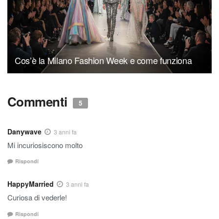
Cos’è la Milano Fashion Week e come funziona
Commenti
5
Danywave
3 anni fa
Mi incuriosiscono molto
Rispondi
HappyMarried
3 anni fa
Curiosa di vederle!
Rispondi