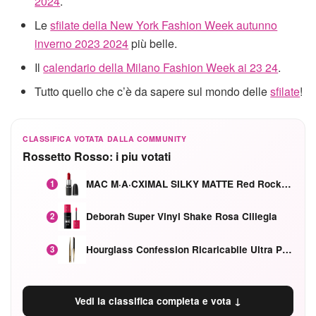
2024
.
Le
sfilate della New York Fashion Week autunno
inverno 2023 2024
più belle.
Il
calendario della Milano Fashion Week ai 23 24
.
Tutto quello che c’è da sapere sul mondo delle
sfilate
!
CLASSIFICA VOTATA DALLA COMMUNITY
Rossetto Rosso: i piu votati
MAC M·A·CXIMAL SILKY MATTE Red Rock mat
1
Deborah Super Vinyl Shake Rosa Ciliegia
2
Hourglass Confession Ricaricabile Ultra Preciso Ad Alta Intensità Secretly Classic Red
3
Vedi la classifica completa e vota ↓