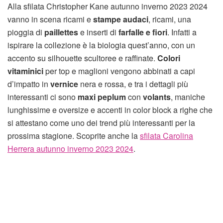
Alla sfilata Christopher Kane autunno inverno 2023 2024
vanno in scena ricami e
stampe audaci
, ricami, una
pioggia di
paillettes
e inserti di
farfalle e fiori
. Infatti a
ispirare la collezione è la biologia quest’anno, con un
accento su silhouette scultoree e raffinate.
Colori
vitaminici
per top e maglioni vengono abbinati a capi
d’impatto in
vernice
nera e rossa, e tra i dettagli più
interessanti ci sono
maxi peplum
con
volants
, maniche
lunghissime e oversize e accenti in color block a righe che
si attestano come uno dei trend più interessanti per la
prossima stagione. Scoprite anche la
sfilata Carolina
Herrera autunno inverno 2023 2024
.