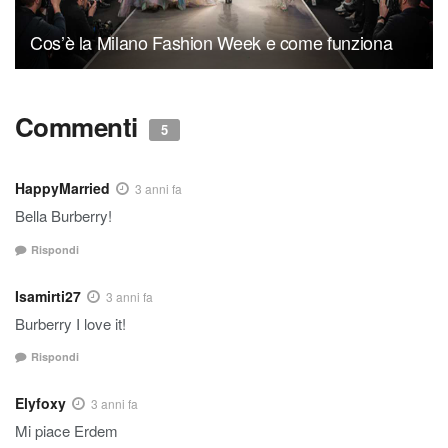
Cos’è la Milano Fashion Week e come funziona
Commenti
5
HappyMarried
3 anni fa
Bella Burberry!
Rispondi
Isamirti27
3 anni fa
Burberry I love it!
Rispondi
Elyfoxy
3 anni fa
Mi piace Erdem