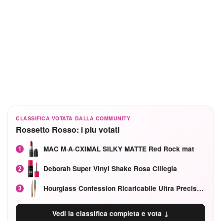
CLASSIFICA VOTATA DALLA COMMUNITY
Rossetto Rosso: i piu votati
MAC M·A·CXIMAL SILKY MATTE Red Rock mat
1
Deborah Super Vinyl Shake Rosa Ciliegia
2
Hourglass Confession Ricaricabile Ultra Preciso Ad Alta Intensità Secretly Classic Red
3
Vedi la classifica completa e vota ↓