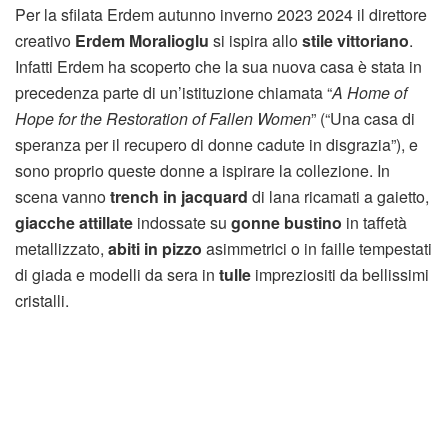
Per la sfilata Erdem autunno inverno 2023 2024 il direttore
creativo
Erdem Moralioglu
si ispira allo
stile vittoriano
.
Infatti Erdem ha scoperto che la sua nuova casa è stata in
precedenza parte di un’istituzione chiamata “
A Home of
Hope for the Restoration of Fallen Women
” (“Una casa di
speranza per il recupero di donne cadute in disgrazia”), e
sono proprio queste donne a ispirare la collezione. In
scena vanno
trench in jacquard
di lana ricamati a gaietto,
giacche attillate
indossate su
gonne bustino
in taffetà
metallizzato,
abiti in pizzo
asimmetrici o in faille tempestati
di giada e modelli da sera in
tulle
impreziositi da bellissimi
cristalli.