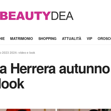
HIE
MATRIMONIO
SHOPPING
ATTUALITÀ
VIP
OROSC
o 2023 2024: video e look
ina Herrera autunno
look