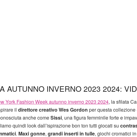
A AUTUNNO INVERNO 2023 2024: VI
New York Fashion Week autunno inverno 2023 2024
, la sfilata C
pirare il
direttore creativo Wes Gordon
per questa collezione 
o, conosciuta anche come
Sissi
, una figura femminile forte e impav
iamo quindi look dall’ispirazione bon ton tutti giocati su
contrast
mmatici
.
Maxi gonne
,
grandi inserti in tulle
, giochi cromatici i