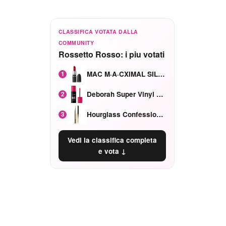
CLASSIFICA VOTATA DALLA
COMMUNITY
Rossetto Rosso: i piu votati
MAC M·A·CXIMAL SILKY MATTE Red Rock mat
1
Deborah Super Vinyl Shake Rosa Ciliegia
2
Hourglass Confession Ricaricabile Ultra Preciso Ad Alta Intensità Secretly Classic Red
3
Vedi la classifica completa
e vota ↓