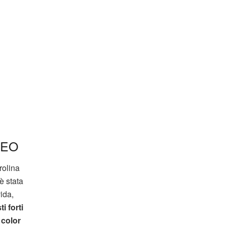
DEO
arolina
è stata
ida,
i forti
n
color