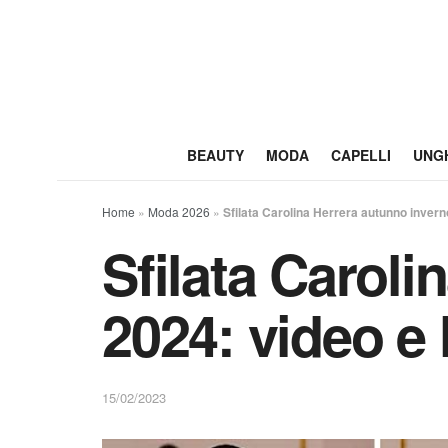
BEAUTY
MODA
CAPELLI
UNG
Home
»
Moda 2026
»
Sfilata Carolina Herrera autunno invern
Sfilata Carol
2024: video e 
15/02/2023