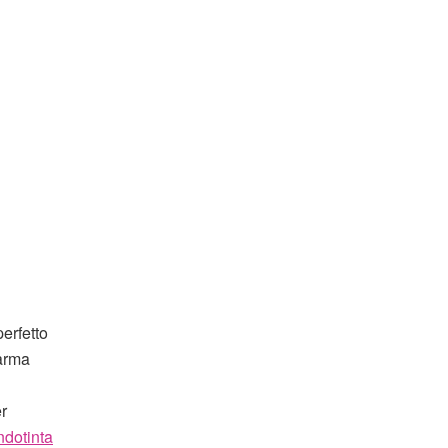
erfetto
 arma
r
ndotinta