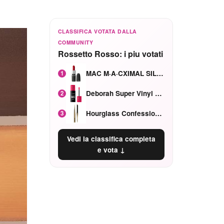
CLASSIFICA VOTATA DALLA
COMMUNITY
Rossetto Rosso: i piu votati
MAC M·A·CXIMAL SILKY MATTE Red Rock mat
1
Deborah Super Vinyl Shake Rosa Ciliegia
2
Hourglass Confession Ricaricabile Ultra Preciso Ad Alta Intensità Secretly Classic Red
3
Vedi la classifica completa
e vota ↓