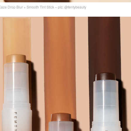
aze Drop Blur + Smooth Tint Stick – pic: @fentybeauty