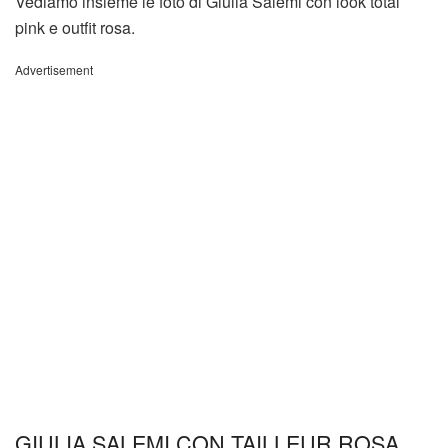
Vediamo insieme le foto di Giulia Salemi con look total
pink e outfit rosa.
Advertisement
GIULIA SALEMI CON TAILLEUR ROSA