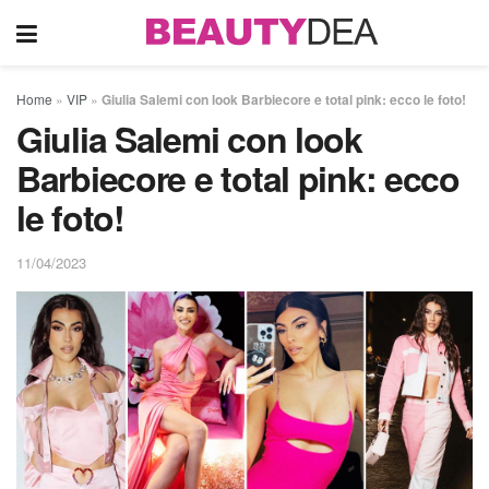
Home
»
VIP
»
Giulia Salemi con look Barbiecore e total pink: ecco le foto!
Giulia Salemi con look
Barbiecore e total pink: ecco
le foto!
11/04/2023