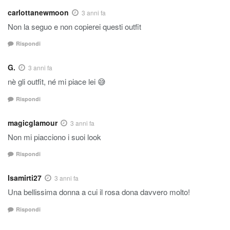
carlottanewmoon
3 anni fa
Non la seguo e non copierei questi outfit
Rispondi
G.
3 anni fa
nè gli outfit, né mi piace lei 😅
Rispondi
magicglamour
3 anni fa
Non mi piacciono i suoi look
Rispondi
Isamirti27
3 anni fa
Una bellissima donna a cui il rosa dona davvero molto!
Rispondi