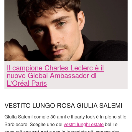
Il campione Charles Leclerc è il
nuovo Global Ambassador di
L'Oréal Paris
VESTITO LUNGO ROSA GIULIA SALEMI
Giulia Salemi compie 30 anni e il party look è in pieno stile
Barbiecore. Sceglie uno dei
vestiti lunghi estate
belli e
sensuali con
cut-out
e scollo incrociato più spacco che