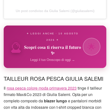
Un post condiviso da Giulia Salemi (@giuliasalemi)
✦ LEGGI ANCHE · 10 AGOSTO
🔮
2026 ✦
🌟
Scopri cosa ti riserva il futuro
✨
Leggi il tuo Oroscopo di oggi →
TAILLEUR ROSA PESCA GIULIA SALEMI
Il
rosa pesca colore moda primavera 2023
tinge il tailleur
firmato Max&Co 2023 di Giulia Salemi. Opta per un
completo composto da
blazer lungo
e pantaloni morbidi
con vita alta da indossare con t-shirt cropped bianca con