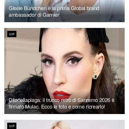
Gisele Bündchen è la prima Global brand
ambassador di Garnier
VIP
Ditonellapiaga: il trucco retrò di Sanremo 2026 è
firmato Mulac. Ecco le foto e come ricrearlo!
VIP