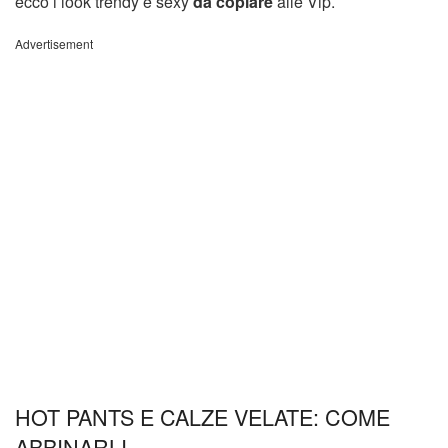
ecco i look trendy e sexy
da copiare
alle Vip.
Advertisement
HOT PANTS E CALZE VELATE: COME
ABBINARLI