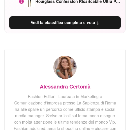
Hourglass Confession Ricaricabile Ultra Preciso Ad Alta Intensità Secretly Classic Red
3
Vedi la classifica completa e vota ↓
Alessandra Certomà
Fashion Editor - Laureata in Marketing e
Comunicazione d'impresa presso La Sapienza di Roma
ha alle spalle un percorso come ufficio stampa e social
media manager. Scrive articoli sul tema moda e segue
con molta attenzione le ultime tendenze del mondo Vip.
Fashion addicted, ama lo shopping online e giocare con