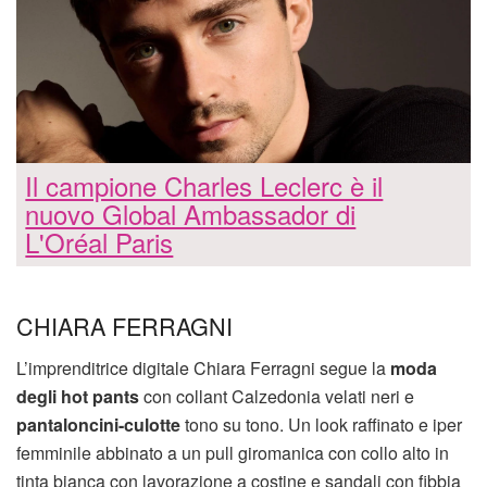
Il campione Charles Leclerc è il
nuovo Global Ambassador di
L'Oréal Paris
CHIARA FERRAGNI
L’imprenditrice digitale Chiara Ferragni segue la
moda
degli hot pants
con collant Calzedonia velati neri e
pantaloncini-culotte
tono su tono. Un look raffinato e iper
femminile abbinato a un pull giromanica con collo alto in
tinta bianca con lavorazione a costine e sandali con fibbia