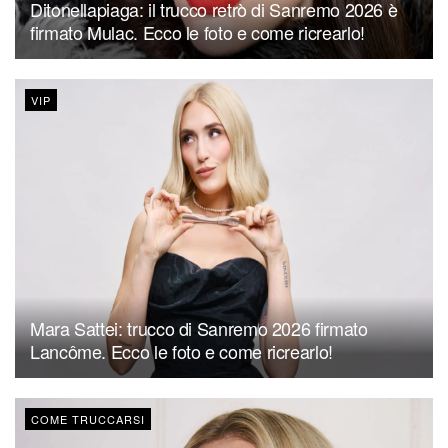
Ditonellapiaga: il trucco retrò di Sanremo 2026 è
firmato Mulac. Ecco le foto e come ricrearlo!
VIP
Mara Sattei: trucco di Sanremo 2026 firmato
Lancôme. Ecco le foto e come ricrearlo!
COME TRUCCARSI