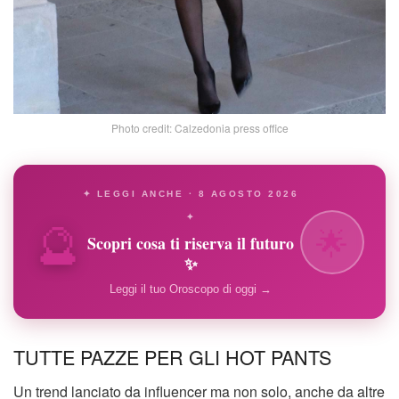
Photo credit: Calzedonia press office
✦ LEGGI ANCHE · 8 AGOSTO 2026
🔮
✦
🌟
Scopri cosa ti riserva il futuro
✨
Leggi il tuo Oroscopo di oggi →
TUTTE PAZZE PER GLI HOT PANTS
Un trend lanciato da influencer ma non solo, anche da altre