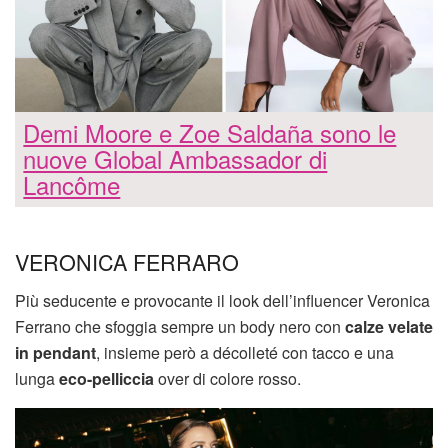
Demi Moore e Zoe Saldaña sono le
nuove Global Ambassador di
Lancôme
VERONICA FERRARO
Più seducente e provocante il look dell’influencer Veronica
Ferrano che sfoggia sempre un body nero con
calze velate
in pendant
, insieme però a décolleté con tacco e una
lunga
eco-pelliccia
over di colore rosso.