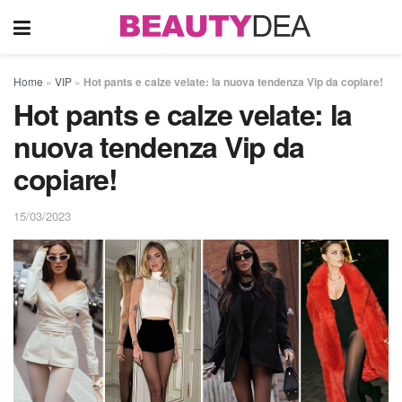
Home
»
VIP
»
Hot pants e calze velate: la nuova tendenza Vip da copiare!
Hot pants e calze velate: la
nuova tendenza Vip da
copiare!
15/03/2023